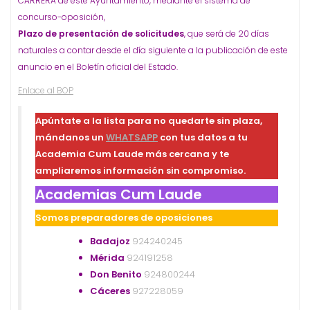
CARRERA de este Ayuntamiento, mediante el sistema de
concurso-oposición,
Plazo de presentación de solicitudes
, que será de 20 días
naturales a contar desde el día siguiente a la publicación de este
anuncio en el Boletín oficial del Estado.
Enlace al BOP
Apúntate a la lista para no quedarte sin plaza,
mándanos un
WHATSAPP
con tus datos a tu
Academia Cum Laude más cercana y te
ampliaremos información sin compromiso.
Academias Cum Laude
Somos preparadores de oposiciones
Badajoz
924240245
Mérida
924191258
Don Benito
924800244
Cáceres
927228059