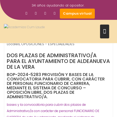
Saltar
34 años ayudando al opositor.
al
16
Gestor AcademiasCumLaude
Campus virtual
contenido
Oct
2024
Administrativo
Ayuntamientos
Ayuntamientos - Corp.
,
,
Locales
OPOSICIONES - ESPECIALIDADES
,
DOS PLAZAS DE ADMINISTRATIVO/A
PARA EL AYUNTAMIENTO DE ALDEANUEVA
DE LA VERA
BOP-2024-5283 PROVISIÓN Y BASES DE LA
CONVOCATORIA PARA CUBRIR, CON CARÁCTER
DE PERSONAL FUNCIONARIO DE CARRERA,
MEDIANTE EL SISTEMA DE CONCURSO –
OPOSICIÓN LIBRE, DOS PLAZAS DE
ADMINISTRATIVO/A.
bases y la convocatoria para cubrir dos plazas de
Administrativo/a con carácter de personal FUNCIONARIO DE