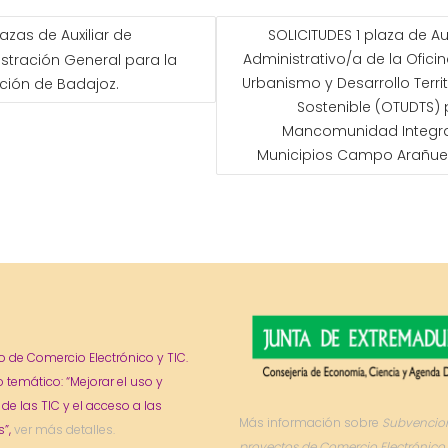
GACIÓN
lazas de Auxiliar de
SOLICITUDES 1 plaza de Aux
Administrativo/a de la Ofici
stración General para la
ADAS
Urbanismo y Desarrollo Territ
ción de Badajoz.
Sostenible (OTUDTS)
Mancomunidad Integra
Municipios Campo Arañue
o de Comercio Electrónico y TIC.
o temático: “Mejorar el uso y
 de las TIC y el acceso a las
Más información sobre
Subvencio
”,
ver más detalles.
proyectos de Comercio Electrónico 