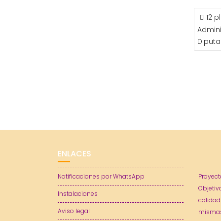
NAVE
12 p
DE
Admini
ENTR
Diputa
ENLACES
Notificaciones por WhatsApp
Proyect
Objetiv
Instalaciones
calidad
Aviso legal
mismas