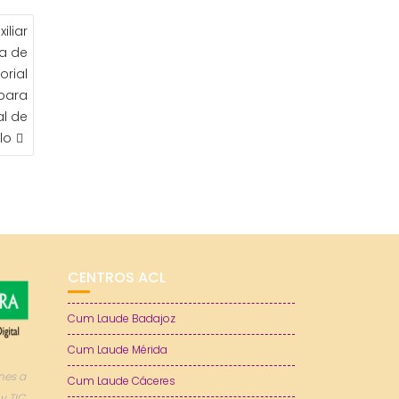
iliar
na de
orial
 para
l de
lo
CENTROS ACL
Cum Laude Badajoz
Cum Laude Mérida
nes a
Cum Laude Cáceres
y TIC.