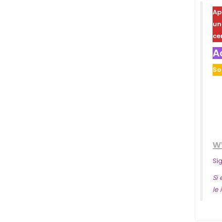
Ap
u
ce
A
So
w
Sí
Si
le