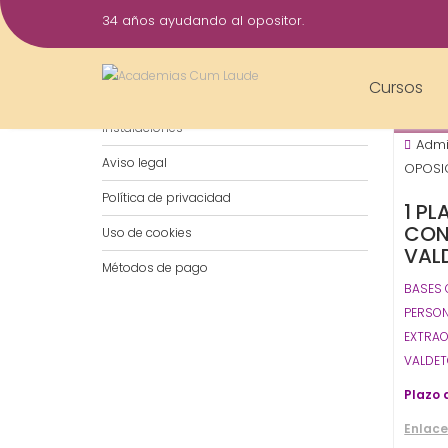
Saltar
34 años ayudando al opositor.
al
13
contenido
Nov
Cursos
Notificaciones por WhatsApp
202
Instalaciones
Admi
Aviso legal
OPOSIC
Política de privacidad
1 PL
CON
Uso de cookies
VAL
Métodos de pago
BASES 
PERSON
EXTRAO
VALDET
Plazo 
Enlace