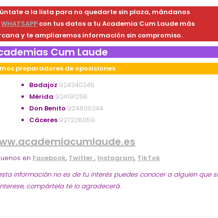
úntate a la lista para no quedarte sin plaza, mándanos
n
WHATSAPP
con tus datos a tu Academia Cum Laude más
rcana y te ampliaremos información sin compromiso.
cademias Cum Laude
mos preparadores de oposiciones
Badajoz
924240245
Mérida
924191258
Don Benito
924800244
Cáceres
927228059
ww.academiacumlaude.es
guenos en
Facebook
,
Twitter
,
Instagram
,
TikTok
 esta información no es de tu interés puedes conocer a alguien que s
 interese, compártela te lo agradecerá.