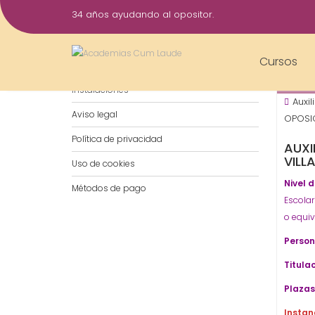
Saltar
34 años ayudando al opositor.
al
16
contenido
Nov
Cursos
Notificaciones por WhatsApp
202
Instalaciones
Auxil
Aviso legal
OPOSIC
Política de privacidad
AUXI
VILL
Uso de cookies
Nivel 
Métodos de pago
Escolar
o equiv
Person
Titulac
Plazas
Instan