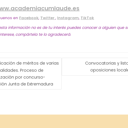
ww.academiacumlaude.es
guenos en
Facebook
,
Twitter
,
Instagram
,
TikTok
 esta información no es de tu interés puedes conocer a alguien que s
 interese, compártela te lo agradecerá.
GACIÓN
icación de méritos de varias
Convocatorias y lis
oposiciones local
alidades. Proceso de
ADAS
lización por concurso-
ión Junta de Extremadura