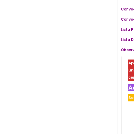
Convoc
Convoc
Lista 
Lista D
Observ
Ap
u
ce
A
So