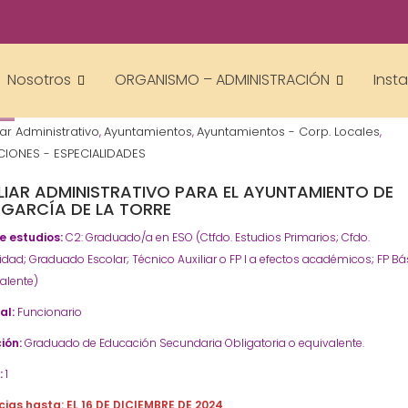
Gestor AcademiasCumLaude
Nosotros
ORGANISMO – ADMINISTRACIÓN
Inst
4
iar Administrativo
Ayuntamientos
Ayuntamientos - Corp. Locales
,
,
,
IONES - ESPECIALIDADES
LIAR ADMINISTRATIVO PARA EL AYUNTAMIENTO DE
AGARCÍA DE LA TORRE
de estudios:
C2: Graduado/a en ESO (Ctfdo. Estudios Primarios; Cfdo.
idad; Graduado Escolar; Técnico Auxiliar o FP I a efectos académicos; FP Bá
alente)
al:
Funcionario
ión:
Graduado de Educación Secundaria Obligatoria o equivalente.
:
1
cias hasta: EL 16 DE DICIEMBRE DE 2024