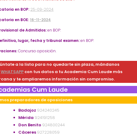
atoria en BOP:
25-09-2024
atoria en BOE:
16-11-2024
Provisional de Admitidos:
en BOP:
efinitiva, lugar, fecha y tribunal examen:
en BOP:
aciones:
Concurso oposición.
úntate a la lista para no quedarte sin plaza, mándanos
n
WHATSAPP
con tus datos a tu Academia Cum Laude más
rcana y te ampliaremos información sin compromiso.
cademias Cum Laude
mos preparadores de oposiciones
Badajoz
924240245
Mérida
924191258
Don Benito
924800244
Cáceres
927228059