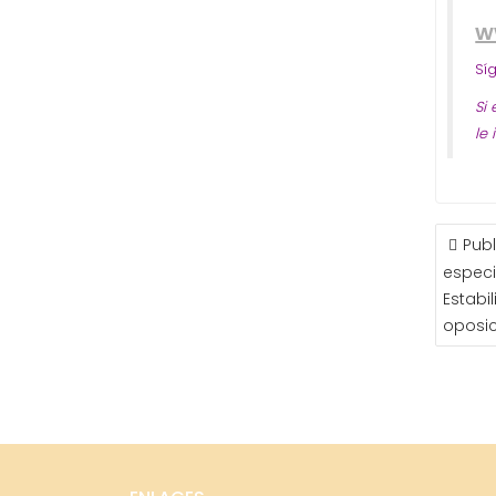
w
Sí
Si
le
NAVE
Publ
DE
especi
ENTR
Estabi
oposic