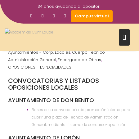
Saltar
34 años ayudando al opositor.
al
19
Gestor AcademiasCumLaude
Campus virtual
contenido
Nov
2024
Administrativo
Auxiliar Administrativo
Ayuntamientos
,
,
,
Ayuntamientos - Corp. Locales
Cuerpo Técnico
,
Administración General
Encargado de Obras
,
,
OPOSICIONES - ESPECIALIDADES
CONVOCATORIAS Y LISTADOS
OPOSICIONES LOCALES
AYUNTAMIENTO DE DON BENITO
Bases de la convocatoria de promoción interna para
cubrir una plaza de Técnico de Administración
General, mediante sistema de concurso-oposición
AYUNTAMIENTO DE LOBÓN