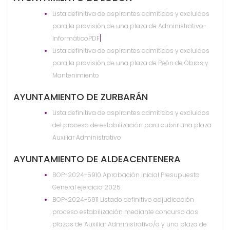
Lista definitiva de aspirantes admitidos y excluidos
para la provisión de una plaza de Administrativo-
Informático
PDF
[
Lista definitiva de aspirantes admitidos y excluidos
para la provisión de una plaza de Peón de Obras y
Mantenimiento
AYUNTAMIENTO DE ZURBARÁN
Lista definitiva de aspirantes admitidos y excluidos
del proceso de estabilización para cubrir una plaza
Auxiliar Administrativo
AYUNTAMIENTO DE ALDEACENTENERA
BOP-2024-5910 Aprobación inicial Presupuesto
General ejercicio 2025.
BOP-2024-5911 Listado definitivo adjudicación
proceso estabilización mediante concurso dos
plazas de Auxiliar Administrativo/a y una plaza de