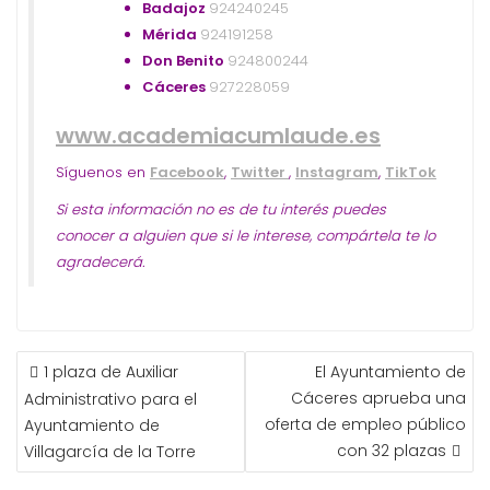
Badajoz
924240245
Mérida
924191258
Don Benito
924800244
Cáceres
927228059
www.academiacumlaude.es
Síguenos en
Facebook
,
Twitter
,
Instagram
,
TikTok
Si esta información no es de tu interés puedes
conocer a alguien que si le interese, compártela te lo
agradecerá.
NAVEGACIÓN
1 plaza de Auxiliar
El Ayuntamiento de
DE
Cáceres aprueba una
Administrativo para el
ENTRADAS
oferta de empleo público
Ayuntamiento de
con 32 plazas
Villagarcía de la Torre