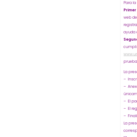
Para la
Primer
web de
registr
ayuda o
Segun
cumplim
www.un
pruebas
La pres
– Inscr
– Anex
únicame
– El pa
– El reg
– Final
La pres
corresp