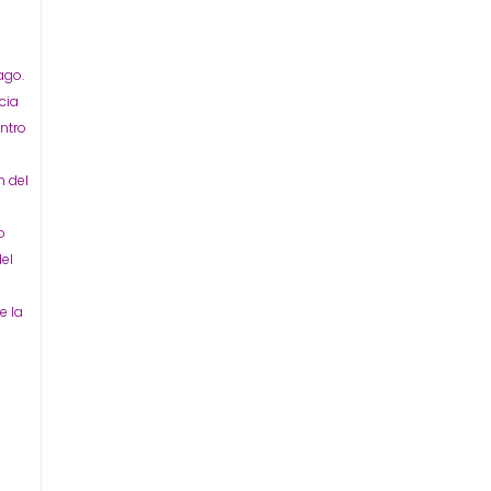
ago.
cia
ntro
n del
o
del
e la