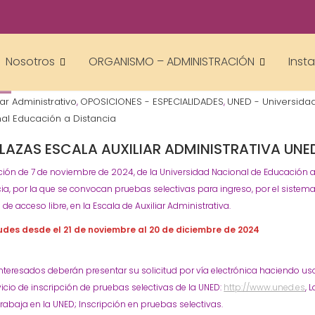
Gestor AcademiasCumLaude
Nosotros
ORGANISMO – ADMINISTRACIÓN
Inst
4
iar Administrativo
OPOSICIONES - ESPECIALIDADES
UNED - Universida
,
,
al Educación a Distancia
PLAZAS ESCALA AUXILIAR ADMINISTRATIVA UNE
ión de 7 de noviembre de 2024, de la Universidad Nacional de Educación 
ia, por la que se convocan pruebas selectivas para ingreso, por el sistem
 de acceso libre, en la Escala de Auxiliar Administrativa.
tudes desde el 21 de noviembre al 20 de diciembre de 2024
 interesados deberán presentar su solicitud por vía electrónica haciendo us
vicio de inscripción de pruebas selectivas de la UNED:
http://www.uned.es
, L
rabaja en la UNED; Inscripción en pruebas selectivas.