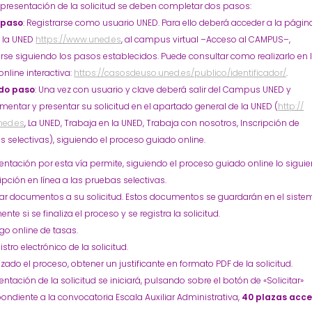
 presentación de la solicitud se deben completar dos pasos:
 paso
: Registrarse como usuario UNED. Para ello deberá acceder a la págin
 la UNED
https://www.uned.es
, al campus virtual –Acceso al CAMPUS–,
arse siguiendo los pasos establecidos. Puede consultar como realizarlo en 
nline interactiva:
https://casosdeuso.uned.es/publico/identificador/
.
do paso
: Una vez con usuario y clave deberá salir del Campus UNED y
entar y presentar su solicitud en el apartado general de la UNED (
http://
ed.es
, La UNED, Trabaja en la UNED, Trabaja con nosotros, Inscripción de
 selectivas), siguiendo el proceso guiado online.
entación por esta vía permite, siguiendo el proceso guiado online lo siguie
ipción en línea a las pruebas selectivas.
ar documentos a su solicitud. Estos documentos se guardarán en el siste
nte si se finaliza el proceso y se registra la solicitud.
go online de tasas.
istro electrónico de la solicitud.
izado el proceso, obtener un justificante en formato PDF de la solicitud.
entación de la solicitud se iniciará, pulsando sobre el botón de «Solicitar»
ondiente a la convocatoria Escala Auxiliar Administrativa,
40 plazas acc