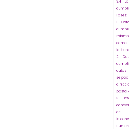
3.4 Los
cumpli
Fases:
1. Dato
cumpli
mismos
como
la fech
2. Dato
cumpli
datos
se podr
direcci
postal 
3. Dato
condici
de
la con
numer