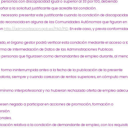
personas con discapacidad igual o superior al 33 por 100, debiendo
ar a la solicitud justificante que acredite tal condición.
 necesario presentar este justificante cuando la condición de discapacida
ido reconocida en alguna de las Comunidades Autónomas que figuran en 
ión
http://administracion.gob.es/PAG/PID
. En este caso, y previa conformid
ado, el órgano gestor podrá verificar esta condición mediante el acceso a l
rma de Intermediación de Datos de las Administraciones Publicas.
 personas que figurasen como demandantes de empleo durante, al men
forma ininterrumpida antes a la fecha de la publicación de la presente
atoria, siempre y cuando carezcan de rentas superiores, en cómputo men
o mínimo interprofesional y no hubieran rechazado oferta de empleo adec
iesen negado a participar en acciones de promoción, formación o
ersión
onales.
ificación relativa a la condición de demandante de empleo, con los requisit