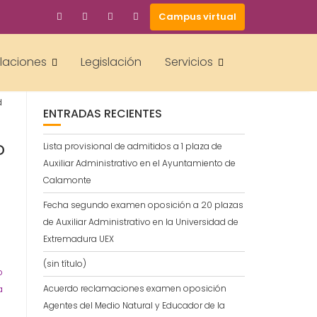
Campus virtual
BUSCAR
alaciones
Legislación
Servicios
d
ENTRADAS RECIENTES
D
Lista provisional de admitidos a 1 plaza de
Auxiliar Administrativo en el Ayuntamiento de
a
Calamonte
a
Fecha segundo examen oposición a 20 plazas
de Auxiliar Administrativo en la Universidad de
Extremadura UEX
(sin título)
o
Acuerdo reclamaciones examen oposición
a
Agentes del Medio Natural y Educador de la