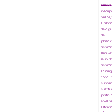
numero
inscrip
online,
El abon
de algu
del
plazo d
aspiran
Una vez
reunir 
aspiran
En ning
concurr
supond
sustitu
partici
en el p
Estará