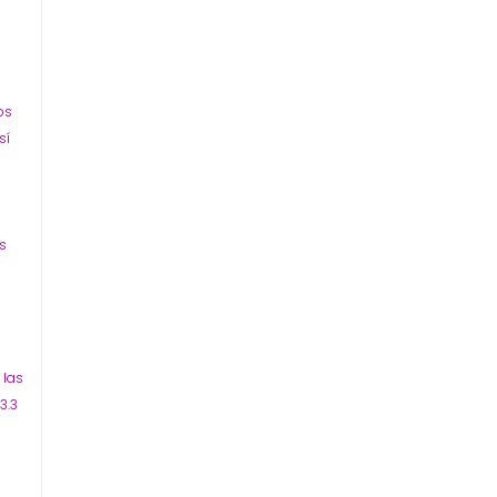
os
sí
s
 las
3.3