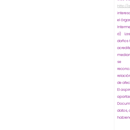
http:/
interes
el órga
Interme
d) Las 
daños f
acredit
mediant
se
recono
relació
de afec
El aspi
aparta
Documen
datos, 
habien