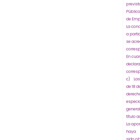
previst
Públic
de Emp
La con
a parti
se acre
corresp
En cuan
declara
corresp
c) Las 
de 18 d
derecho
especia
general
título 
La apor
haya
sido o