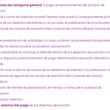
sas de categoría general
. El pago se realizará dentro del proceso de
ción
 tal y como se indica en la base Tercera, Fase punto 5, correspondiente al P
o de los derechos de examen o, en su caso, la justificación de la concurren
na de las causas de exención total o parcial del mismo deberá hacerse de
e presentación de solicitudes. En caso contrario se procederá a la exclusió
te, no siendo posible su posterior subsanación.
 presentada la solicitud, la falta del abono de los derechos de examen o n
los requisitos para la exención de pago determinará la exclusión definitiva 
te.
ún caso el abono de la tasa de los derechos de examen o la justificación d
encia de alguna de las causas de exención total o parcial del mismo,
rá la
ción del trámite de presentación, en tiempo y forma, de la solicitud de
pación
roceso selectivo.
n
exentos del pago
de los derechos de examen: