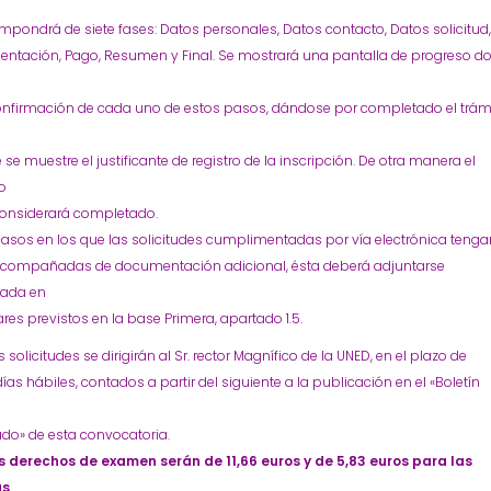
mpondrá de siete fases: Datos personales, Datos contacto, Datos solicitud
ntación, Pago, Resumen y Final. Se mostrará una pantalla de progreso d
onfirmación de cada uno de estos pasos, dándose por completado el trám
 se muestre el justificante de registro de la inscripción. De otra manera el
o
considerará completado.
casos en los que las solicitudes cumplimentadas por vía electrónica teng
 acompañadas de documentación adicional, ésta deberá adjuntarse
ada en
ares previstos en la base Primera, apartado 1.5.
 solicitudes se dirigirán al Sr. rector Magnífico de la UNED, en el plazo de
días hábiles, contados a partir del siguiente a la publicación en el «Boletín
ado» de esta convocatoria.
s derechos de examen serán de 11,66 euros y de 5,83 euros para las
as