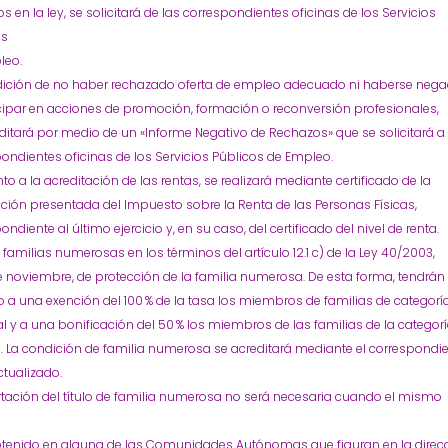
os en la ley, se solicitará de las correspondientes oficinas de los Servicios
os
leo.
dición de no haber rechazado oferta de empleo adecuado ni haberse neg
cipar en acciones de promoción, formación o reconversión profesionales,
ditará por medio de un «Informe Negativo de Rechazos» que se solicitará a
ondientes oficinas de los Servicios Públicos de Empleo.
to a la acreditación de las rentas, se realizará mediante certificado de la
ción presentada del Impuesto sobre la Renta de las Personas Físicas,
ondiente al último ejercicio y, en su caso, del certificado del nivel de renta.
familias numerosas en los términos del artículo 12.1 c) de la Ley 40/2003,
e noviembre, de protección de la familia numerosa. De esta forma, tendrán
 a una exención del 100 % de la tasa los miembros de familias de categorí
l y a una bonificación del 50 % los miembros de las familias de la categor
. La condición de familia numerosa se acreditará mediante el correspondi
actualizado.
tación del título de familia numerosa no será necesaria cuando el mismo
btenido en alguna de las Comunidades Autónomas que figuran en la direc