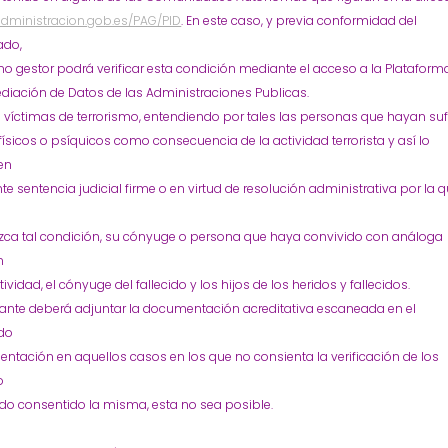
/administracion.gob.es/PAG/PID
. En este caso, y previa conformidad del
ado,
no gestor podrá verificar esta condición mediante el acceso a la Plataform
diación de Datos de las Administraciones Publicas.
víctimas de terrorismo, entendiendo por tales las personas que hayan suf
ísicos o psíquicos como consecuencia de la actividad terrorista y así lo
en
e sentencia judicial firme o en virtud de resolución administrativa por la 
zca tal condición, su cónyuge o persona que haya convivido con análoga
n
tividad, el cónyuge del fallecido y los hijos de los heridos y fallecidos.
rante deberá adjuntar la documentación acreditativa escaneada en el
do
tación en aquellos casos en los que no consienta la verificación de los
o
do consentido la misma, esta no sea posible.