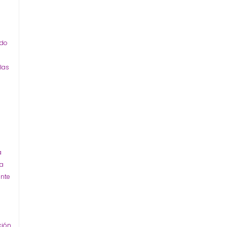
ado
 las
a
ía
ente
ción