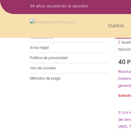
Saltar
34 años ayudando al opositor.
al
20
contenido
Nov
Cursos
Notificaciones por WhatsApp
202
Instalaciones
Auxil
Aviso legal
Nacion
Política de privacidad
40 
Uso de cookies
Resoluc
Métodos de pago
Distanc
general
Solici
3.1 Los
del ser
UNED; T