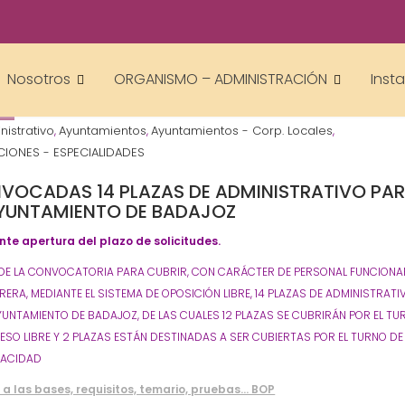
Gestor AcademiasCumLaude
Nosotros
ORGANISMO – ADMINISTRACIÓN
Inst
5
nistrativo
Ayuntamientos
Ayuntamientos - Corp. Locales
,
,
,
IONES - ESPECIALIDADES
VOCADAS 14 PLAZAS DE ADMINISTRATIVO PA
AYUNTAMIENTO DE BADAJOZ
nte apertura del plazo de solicitudes.
DE LA CONVOCATORIA PARA CUBRIR, CON CARÁCTER DE PERSONAL FUNCIONA
RERA, MEDIANTE EL SISTEMA DE OPOSICIÓN LIBRE, 14 PLAZAS DE ADMINISTRATI
AYUNTAMIENTO DE BADAJOZ, DE LAS CUALES 12 PLAZAS SE CUBRIRÁN POR EL TU
ESO LIBRE Y 2 PLAZAS ESTÁN DESTINADAS A SER CUBIERTAS POR EL TURNO DE
PACIDAD
 a las bases, requisitos, temario, pruebas… BOP