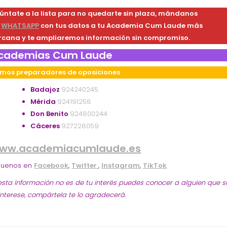
úntate a la lista para no quedarte sin plaza, mándanos
n
WHATSAPP
con tus datos a tu Academia Cum Laude más
rcana y te ampliaremos información sin compromiso.
cademias Cum Laude
mos preparadores de oposiciones
Badajoz
924240245
Mérida
924191258
Don Benito
924800244
Cáceres
927228059
ww.academiacumlaude.es
guenos en
Facebook
,
Twitter
,
Instagram
,
TikTok
 esta información no es de tu interés puedes conocer a alguien que s
 interese, compártela te lo agradecerá.