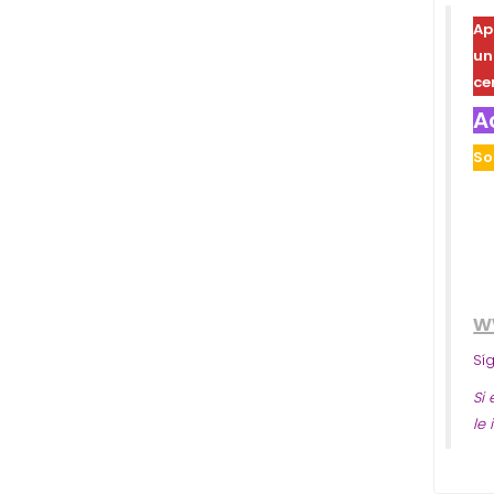
Ap
u
ce
A
So
w
Sí
Si
le