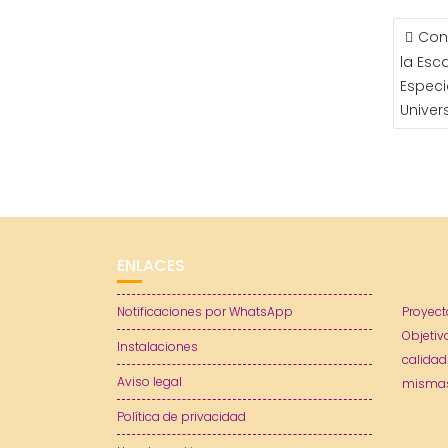
NAVE
Con
DE
la Esc
ENTR
Especi
Univer
ENLACES
Notificaciones por WhatsApp
Proyect
Objetiv
Instalaciones
calidad
Aviso legal
mismas
Política de privacidad