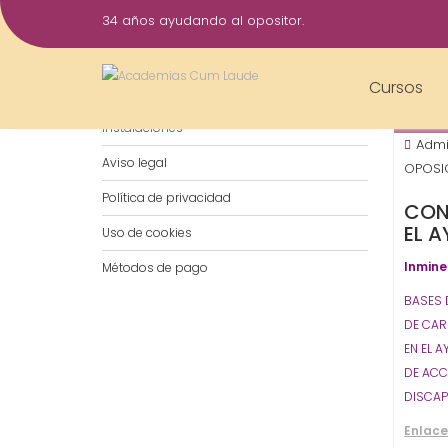
Saltar
34 años ayudando al opositor.
al
11
contenido
Abr
Cursos
Notificaciones por WhatsApp
202
Instalaciones
Admi
Aviso legal
OPOSIC
Política de privacidad
CON
EL 
Uso de cookies
Inmine
Métodos de pago
BASES 
DE CAR
EN EL 
DE ACC
DISCA
Enlace