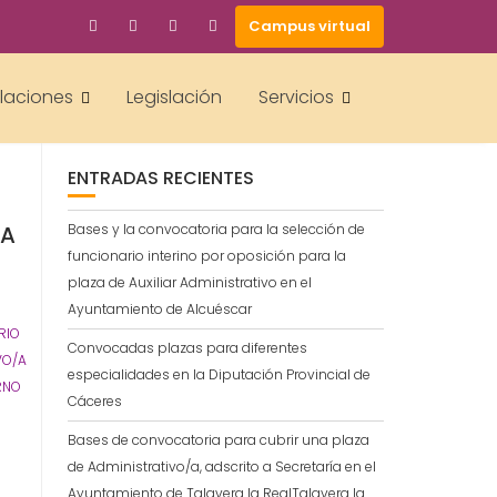
Campus virtual
BUSCAR
alaciones
Legislación
Servicios
ENTRADAS RECIENTES
RA
Bases y la convocatoria para la selección de
funcionario interino por oposición para la
plaza de Auxiliar Administrativo en el
Ayuntamiento de Alcuéscar
RIO
Convocadas plazas para diferentes
VO/A
especialidades en la Diputación Provincial de
RNO
Cáceres
Bases de convocatoria para cubrir una plaza
de Administrativo/a, adscrito a Secretaría en el
Ayuntamiento de Talavera la RealTalavera la