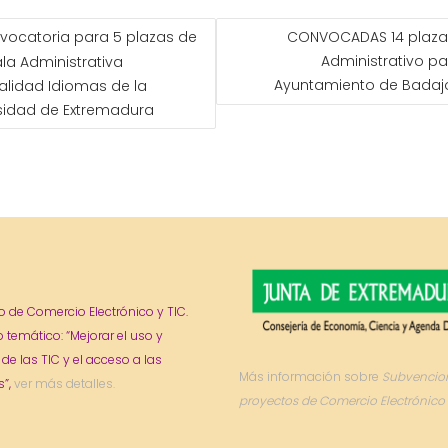
GACIÓN
vocatoria para 5 plazas de
CONVOCADAS 14 plaza
Administrativo pa
ala Administrativa
ADAS
Ayuntamiento de Badaj
alidad Idiomas de la
sidad de Extremadura
o de Comercio Electrónico y TIC.
o temático: “Mejorar el uso y
 de las TIC y el acceso a las
Más información sobre
Subvencio
”,
ver más detalles.
proyectos de Comercio Electrónico 