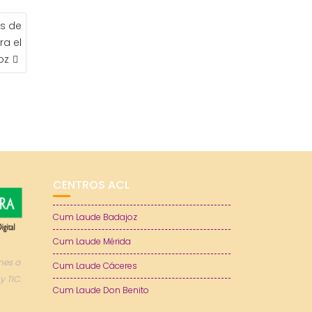
s de
ra el
oz
CENTROS ACL
Cum Laude Badajoz
Cum Laude Mérida
nes a
Cum Laude Cáceres
y TIC.
Cum Laude Don Benito