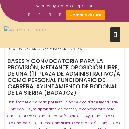
Saltar
34 años ayudando al opositor.
al
23
Gestor AcademiasCumLaude
Campus virtual
contenido
Jun
2025
Administrativo
Ayuntamientos
Ayuntamientos - Corp.
,
,
Locales
OPOSICIONES - ESPECIALIDADES
,
BASES Y CONVOCATORIA PARA LA
PROVISIÓN, MEDIANTE OPOSICIÓN LIBRE,
DE UNA (1) PLAZA DE ADMINISTRATIVO/A
COMO PERSONAL FUNCIONARIO DE
CARRERA
. AYUNTAMIENTO DE BODONAL
DE LA SIERRA (BADAJOZ)
Habiéndose aprobado por resolución de Alcaldía de fecha 18 de
junio de 2025, se aprobaron las bases y la convocatoria para
cubrir la plaza de Administrativo/a para este Ayuntamiento de
Bodonal de la Sierra, mediante sistema de oposición libre, se abre