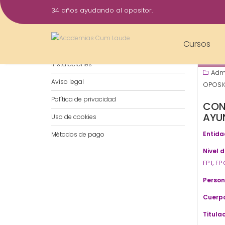
Saltar
34 años ayudando al opositor.
al
15
contenido
Sep
Cursos
Notificaciones por WhatsApp
202
Instalaciones
Admi
Aviso legal
OPOSIC
Política de privacidad
CON
AYU
Uso de cookies
Entida
Métodos de pago
Nivel 
FP I; F
Person
Cuerpo
Titulac