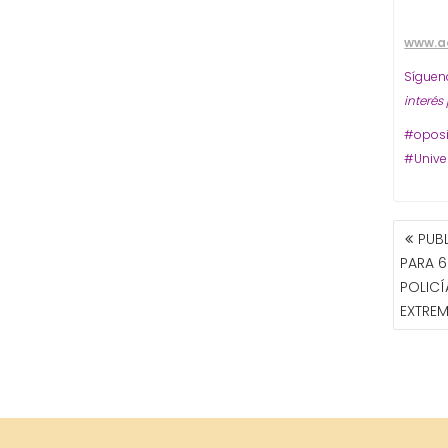
www.a
Síguen
interés
#oposi
#Unive
NAVE
PUB
DE
PARA 6
ENTR
POLICÍ
EXTRE