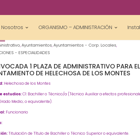
Gestor AcademiasCumLaude
Nosotros
ORGANISMO – ADMINISTRACIÓN
Insta
5
nistrativo
Ayuntamientos
Ayuntamientos - Corp. Locales
,
,
,
IONES - ESPECIALIDADES
VOCADA 1 PLAZA DE ADMINISTRATIVO PARA E
NTAMIENTO DE HELECHOSA DE LOS MONTES
d:
Helechosa de los Montes
de estudios:
C1: Bachiller o Técnico/a (Técnico Auxiliar a efectos profesional
P Grado Medio; o equivalente).
al:
Funcionario
:
ión:
Titulación de Título de Bachiller o Técnico Superior o equivalente.