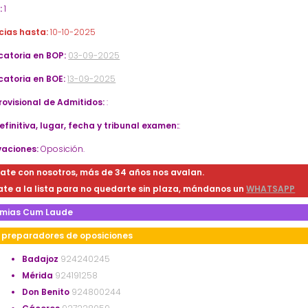
:
1
cias hasta:
10-10-2025
atoria en BOP:
03-09-2025
atoria en BOE:
13-09-2025
Provisional de Admitidos:
:
efinitiva, lugar, fecha y tribunal examen:
:
aciones:
Oposición.
ate con nosotros, más de 34 años nos avalan.
te a la lista para no quedarte sin plaza, mándanos un
WHATSAPP
mias Cum Laude
preparadores de oposiciones
Badajoz
924240245
Mérida
924191258
Don Benito
924800244