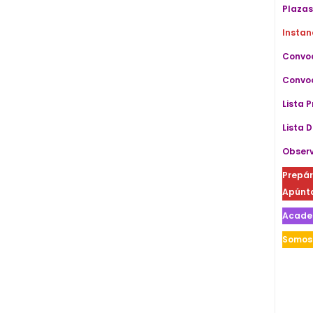
Plazas
Instan
Convoc
Convoc
Lista 
Lista D
Observ
Prepár
Apúnta
Acade
Somos 