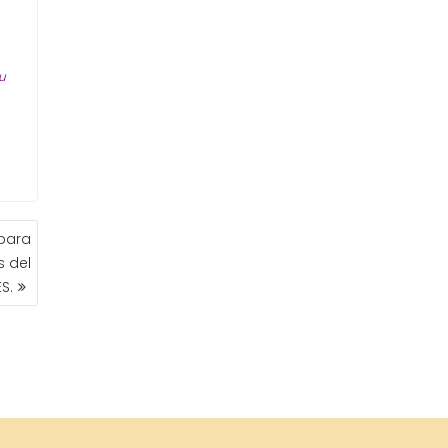
tu
para
s del
ES.