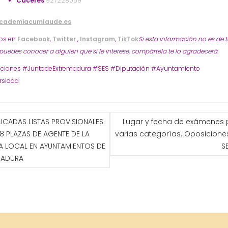
Cáceres
927228059
cademiacumlaude.es
os en
Facebook
,
Twitter
,
Instagram
,
TikTok
Si esta información no es de 
 puedes conocer a alguien que si le interese, compártela te lo agradecerá.
ciones #JuntadeExtremadura #SES #Diputación #Ayuntamiento
rsidad
GACIÓN
LICADAS LISTAS PROVISIONALES
Lugar y fecha de exámenes 
8 PLAZAS DE AGENTE DE LA
varias categorías. Oposicione
ADAS
A LOCAL EN AYUNTAMIENTOS DE
S
MADURA