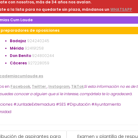
ate con nosotros, más de 34 años nos avalan.
te a la lista para no quedarte sin plaza, mándanos un
WHATSAPP
mias Cum Laude
preparadores de oposiciones
Badajoz
924240245
Mérida
924191258
Don Benito
924800244
Cáceres
927228059
cademiacumlaude.es
os en
Facebook
,
Twitter
,
Instagram
,
TikTok
Si esta información no es de 
 puedes conocer a alguien que si le interese, compártela te lo agradecerá.
ciones #JuntadeExtremadura #SES #Diputación #Ayuntamiento
rsidad
GACIÓN
ribución de aspirantes para
Examen y plantilla de resp