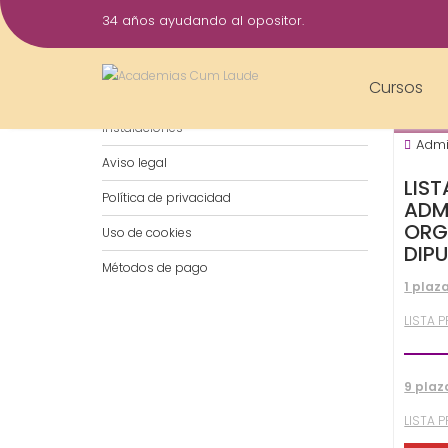
Saltar
34 años ayudando al opositor.
al
7
contenido
Nov
Cursos
Notificaciones por WhatsApp
202
Instalaciones
Admi
Aviso legal
LIST
Política de privacidad
ADMI
ORG
Uso de cookies
DIP
Métodos de pago
1 plaz
LISTA 
9 plaz
LISTA 