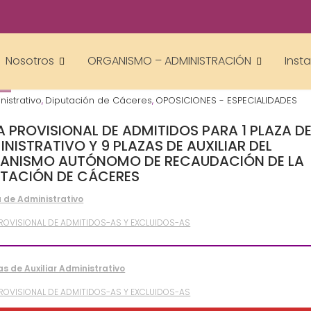
Gestor AcademiasCumLaude
Nosotros
ORGANISMO – ADMINISTRACIÓN
Inst
5
nistrativo
Diputación de Cáceres
OPOSICIONES - ESPECIALIDADES
,
,
A PROVISIONAL DE ADMITIDOS PARA 1 PLAZA D
NISTRATIVO Y 9 PLAZAS DE AUXILIAR DEL
ANISMO AUTÓNOMO DE RECAUDACIÓN DE LA
UTACIÓN DE CÁCERES
a de Administrativo
PROVISIONAL DE ADMITIDOS-AS Y EXCLUIDOS-AS
as de Auxiliar Administrativo
PROVISIONAL DE ADMITIDOS-AS Y EXCLUIDOS-AS