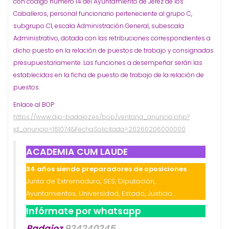
con código número 14 del Ayuntamiento de Jerez de los
Caballeros, personal funcionario perteneciente al grupo C,
subgrupo C1, escala Administración General, subescala
Administrativo, dotada con las retribuciones correspondientes a
dicho puesto en la relación de puestos de trabajo y consignadas
presupuestariamente. Las funciones a desempeñar serán las
establecidas en la ficha de puesto de trabajo de la relación de
puestos.
Enlace al BOP
https://www.dip-badajoz.es/bop/ventana_anuncio.php?
id_anuncio=161074&FechaSolicitada=20260206000000
ACADEMIA CUM LAUDE
34 años siendo preparadores de oposiciones
:
Junta de Extremadura, SES, Diputación,
Ayuntamientos, Universidad, Estado, Justicia…
Infórmate por whatsapp
Badajoz
924240245