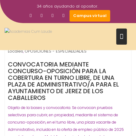
Saltar
34 años ayudando al opositor.
al
6
Gestor AcademiasCumLaude
Campus virtual
contenido
Feb
2026
Administrativo
Ayuntamientos
Ayuntamientos - Corp.
,
,
Locales
OPOSICIONES - ESPECIALIDADES
,
CONVOCATORIA MEDIANTE
CONCURSO-OPOSICIÓN PARA LA
COBERTURA EN TURNO LIBRE, DE UNA
PLAZA DE ADMINISTRATIVO/A PARA EL
AYUNTAMIENTO DE JEREZ DE LOS
CABALLEROS
Objeto de la bases y convocatoria. Se convocan pruebas
selectivas para cubrir, en propiedad, mediante el sistema de
concurso-oposición, en el turno libre, una plaza vacante de
Administrativo, incluida en la oferta de empleo público de 2025