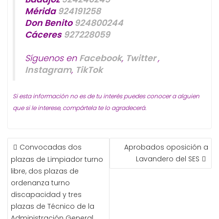
Mérida
924191258
Don Benito
924800244
Cáceres
927228059
Síguenos en
Facebook
,
Twitter
,
Instagram
,
TikTok
Si esta información no es de tu interés puedes conocer a alguien
que si le interese, compártela te lo agradecerá.
NAVEGACIÓN
Convocadas dos
Aprobados oposición a
DE
Lavandero del SES
plazas de Limpiador turno
ENTRADAS
libre, dos plazas de
ordenanza turno
discapacidad y tres
plazas de Técnico de la
Administración General