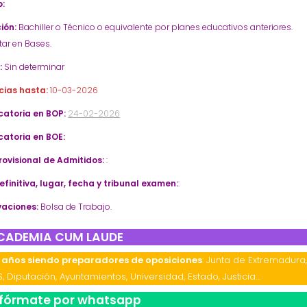
:
ión:
Bachiller o Técnico o equivalente por planes educativos anteriores.
tar en Bases.
:
Sin determinar
cias hasta:
10-03-2026
atoria en BOP:
24-02-2026
atoria en BOE:
Provisional de Admitidos:
:
efinitiva, lugar, fecha y tribunal examen:
:
aciones:
Bolsa de Trabajo.
CADEMIA CUM LAUDE
 años siendo preparadores de oposiciones
: Junta de Extremadura
S, Diputación, Ayuntamientos, Universidad, Estado, Justicia…
nfórmate por whatsapp