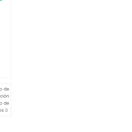
o de
ación
to de
os