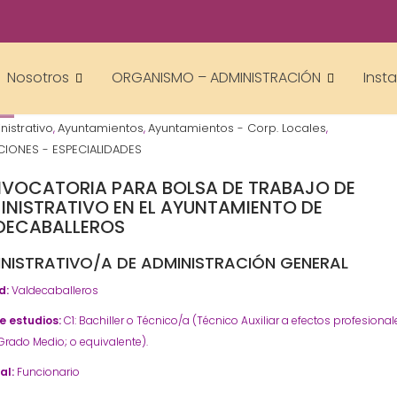
Gestor AcademiasCumLaude
Nosotros
ORGANISMO – ADMINISTRACIÓN
Inst
6
nistrativo
Ayuntamientos
Ayuntamientos - Corp. Locales
,
,
,
IONES - ESPECIALIDADES
VOCATORIA PARA BOLSA DE TRABAJO DE
INISTRATIVO EN EL AYUNTAMIENTO DE
DECABALLEROS
NISTRATIVO/A DE ADMINISTRACIÓN GENERAL
d:
Valdecaballeros
de estudios:
C1: Bachiller o Técnico/a (Técnico Auxiliar a efectos profesional
P Grado Medio; o equivalente).
al:
Funcionario