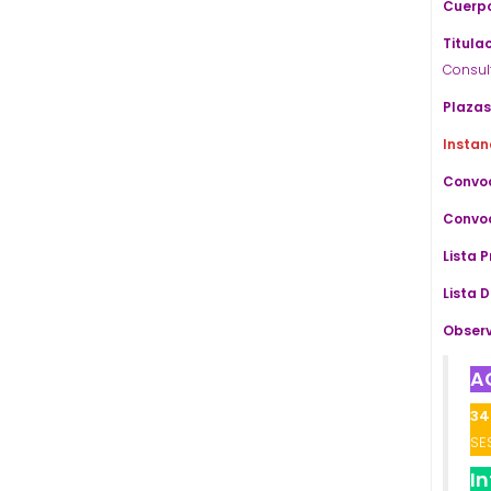
Cuerpo
Titulac
Consul
Plazas
Instan
Convoc
Convoc
Lista 
Lista D
Observ
A
34
SE
I