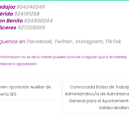
adajoz
924240245
érida
924191258
on Benito
924800244
áceres
927228059
íguenos en
Facebook
,
Twitter
,
Instagram
,
TikTok
 información no es de tu interés puedes conocer a alguien que si le interese,
ela te lo agradecerá.
GACIÓN
en oposición Auxiliar de
Convocada Bolsa de Trabaj
Administrativo/a de Administr
ería SES
ADAS
General para el Ayuntamien
Valdecaballer