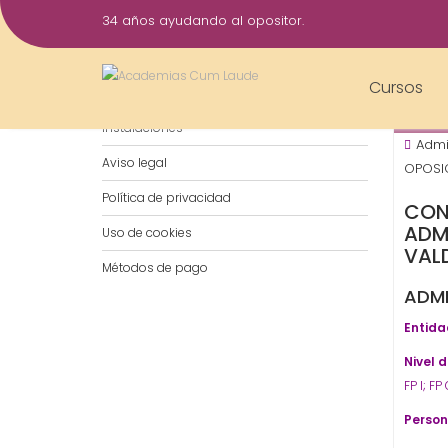
Saltar
34 años ayudando al opositor.
al
24
contenido
Feb
Cursos
Notificaciones por WhatsApp
202
Instalaciones
Admi
Aviso legal
OPOSIC
Política de privacidad
CON
ADM
Uso de cookies
VAL
Métodos de pago
ADMI
Entida
Nivel 
FP I; F
Person