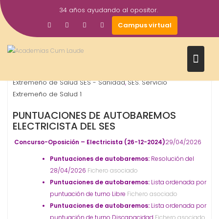
Saltar
34 años ayudando al opositor.
al
29
Gestor AcademiasCumLaude
Campus virtual
contenido
Abr
2026
Electricista
OPOSICIONES - ESPECIALIDADES
Servicio
,
,
Extremeño de Salud SES - Sanidad
SES. Servicio
,
Extremeño de Salud 1
PUNTUACIONES DE AUTOBAREMOS
ELECTRICISTA DEL SES
Concurso-Oposición – Electricista (26-12-2024)
29/04/2026
Puntuaciones de autobaremos:
Resolución del
28/04/2026
Fichero asociado
Puntuaciones de autobaremos:
Lista ordenada por
puntuación de turno Libre
Fichero asociado
Puntuaciones de autobaremos:
Lista ordenada por
puntuación de turno Discapacidad
Fichero asociado