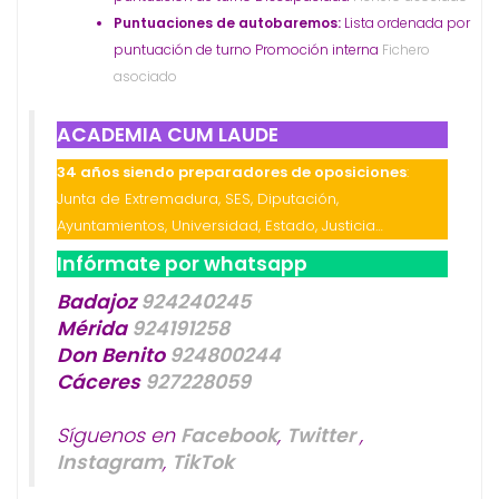
Puntuaciones de autobaremos:
Lista ordenada por
puntuación de turno Promoción interna
Fichero
asociado
ACADEMIA CUM LAUDE
34 años siendo preparadores de oposiciones
:
Junta de Extremadura, SES, Diputación,
Ayuntamientos, Universidad, Estado, Justicia…
Infórmate por whatsapp
Badajoz
924240245
Mérida
924191258
Don Benito
924800244
Cáceres
927228059
Síguenos en
Facebook
,
Twitter
,
Instagram
,
TikTok