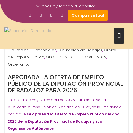
Saltar
34 años ayudando al opositor.
al
29
Gestor AcademiasCumLaude
Campus virtual
contenido
Abr
2026
Administrativo
Auxiliar Administrativo
Conserje
,
,
,
Diputación - Provinciales
Diputación de Badajoz
Oferta
,
,
de Empleo Público
OPOSICIONES - ESPECIALIDADES
,
,
Ordenanza
APROBADA LA OFERTA DE EMPLEO
PÚBLICO DE LA DIPUTACIÓN PROVINCIAL
DE BADAJOZ PARA 2026
En el D.O.E. de hoy, 29 de abril de 2026, número 81, se ha
publicado la Resolución de 17 de abril de 2026, de la Presidencia,
por la que
se aprueba la Oferta de Empleo Público del año
2026 de la Diputación Provincial de Badajoz y sus
Organismos Autónomos
.