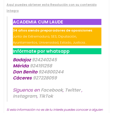
Aquí puedes obtener esta Resolución con su contenido
íntegro
ACADEMIA CUM LAUDE
34 años siendo preparadores de oposiciones
:
Junta de Extremadura, SES, Diputación,
Ayuntamientos, Universidad, Estado, Justicia…
Infórmate por whatsapp
Badajoz
924240245
Mérida
924191258
Don Benito
924800244
Cáceres
927228059
Síguenos en
Facebook
,
Twitter
,
Instagram
,
TikTok
Si esta información no es de tu interés puedes conocer a alguien