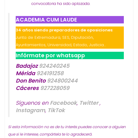
convocatoria ha sido aplazada.
ACADEMIA CUM LAUDE
34 años siendo preparadores de oposiciones
:
Junta de Extremadura, SES, Diputación,
Ayuntamientos, Universidad, Estado, Justicia…
Infórmate por whatsapp
Badajoz
924240245
Mérida
924191258
Don Benito
924800244
Cáceres
927228059
Síguenos en
Facebook
,
Twitter
,
Instagram
,
TikTok
Si esta información no es de tu interés puedes conocer a alguien
que si le interese, compártela te lo agradecerá.