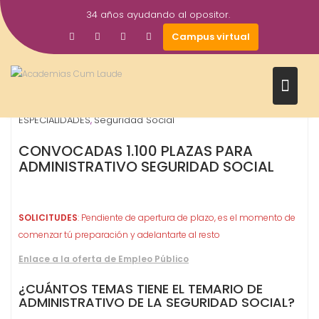
Saltar
34 años ayudando al opositor.
al
13
Gestor AcademiasCumLaude
Campus virtual
contenido
May
2026
Administrativo
Estado - Nacionales
OPOSICIONES -
,
,
ESPECIALIDADES
Seguridad Social
,
CONVOCADAS 1.100 PLAZAS PARA
ADMINISTRATIVO SEGURIDAD SOCIAL
SOLICITUDES
: Pendiente de apertura de plazo, es el momento de
comenzar tú preparación y adelantarte al resto
Enlace a la oferta de Empleo Público
¿CUÁNTOS TEMAS TIENE EL TEMARIO DE
ADMINISTRATIVO DE LA SEGURIDAD SOCIAL?