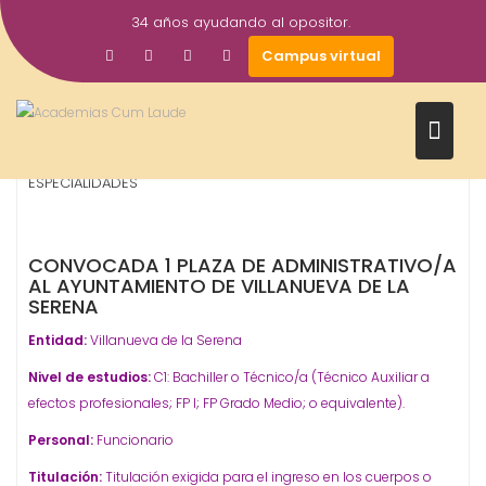
Saltar
34 años ayudando al opositor.
al
8
Gestor AcademiasCumLaude
Campus virtual
contenido
Jun
2026
Administrativo
Ayuntamientos
OPOSICIONES -
,
,
ESPECIALIDADES
CONVOCADA 1 PLAZA DE ADMINISTRATIVO/A
AL AYUNTAMIENTO DE VILLANUEVA DE LA
SERENA
Entidad:
Villanueva de la Serena
Nivel de estudios:
C1: Bachiller o Técnico/a (Técnico Auxiliar a
efectos profesionales; FP I; FP Grado Medio; o equivalente).
Personal:
Funcionario
Titulación:
Titulación exigida para el ingreso en los cuerpos o