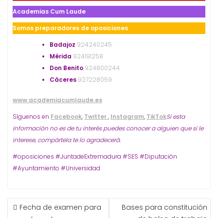
Academias Cum Laude
Somos preparadores de oposiciones
Badajoz
924240245
Mérida
924191258
Don Benito
924800244
Cáceres
927228059
www.academiacumlaude.es
Síguenos en
Facebook
,
Twitter
,
Instagram
,
TikTok
Si esta
información no es de tu interés puedes conocer a alguien que si le
interese, compártela te lo agradecerá.
#oposiciones #JuntadeExtremadura #SES #Diputación
#Ayuntamiento #Universidad
NAVEGACIÓN
Fecha de examen para
Bases para constitución
DE