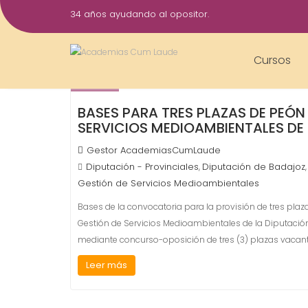
Saltar
34 años ayudando al opositor.
al
23
contenido
Oct
Cursos
2024
BASES PARA TRES PLAZAS DE PEÓN
SERVICIOS MEDIOAMBIENTALES DE
Gestor AcademiasCumLaude
Diputación - Provinciales
Diputación de Badajoz
,
Gestión de Servicios Medioambientales
Bases de la convocatoria para la provisión de tres plaza
Gestión de Servicios Medioambientales de la Diputación 
mediante concurso-oposición de tres (3) plazas vacantes
Leer más