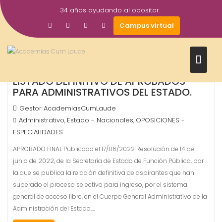
Saltar
34 años ayudando al opositor.
al
17
Campus virtual
contenido
Jun
2022
LISTADO DEFINITIVO DE APROBADOS
PARA ADMINISTRATIVOS DEL ESTADO.
Gestor AcademiasCumLaude
Administrativo
Estado - Nacionales
OPOSICIONES -
,
,
ESPECIALIDADES
APROBADO FINAL Publicado el 17/06/2022 Resolución de 14 de
junio de 2022, de la Secretaría de Estado de Función Pública, por
la que se publica la relación definitiva de aspirantes que han
superado el proceso selectivo para ingreso, por el sistema
general de acceso libre, en el Cuerpo General Administrativo de la
Administración del Estado,…