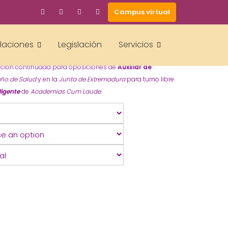
Campus virtual
RMERÍA
alaciones
Legislación
Servicios
ación continuada para oposiciones de
Auxiliar de
eño de Salud
y en la
Junta de Extremadura
para turno libre.
ligente
de
Academias Cum Laude
.