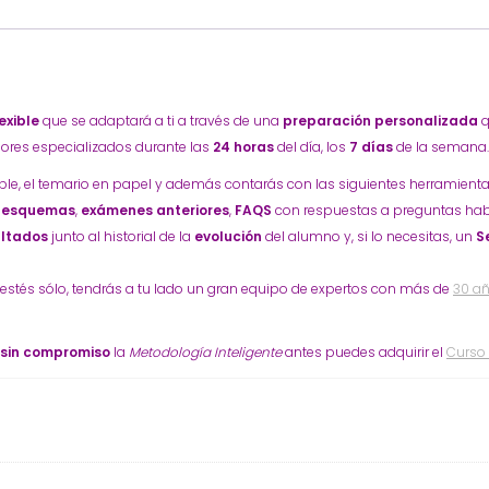
exible
que se adaptará a ti a través de una
preparación personalizada
q
ores especializados durante las
24 horas
del día, los
7 días
de la semana.
ible, el temario en papel y además contarás con las siguientes herramienta
,
esquemas
,
exámenes anteriores
,
FAQS
con respuestas a preguntas hab
ultados
junto al historial de la
evolución
del alumno y, si lo necesitas, un
S
 estés sólo, tendrás a tu lado un gran equipo de expertos con más de
30 añ
 sin compromiso
la
Metodología Inteligente
antes puedes adquirir el
Curso 