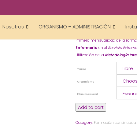
AUXILIAR ENFE
Nosotros
ORGANISMO – ADMINISTRACIÓN
Inst
70,00
€
–
160,00
€
Primera mensualidad de la form
Enfermería
en el
Servicio Extrem
Utilización de la
Metodología Inte
Turno
Organismo
Plan mensual
Auxiliar
Add to cart
Enfermería
quantity
Category:
Formación continuada