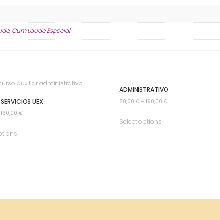
aude, Cum Laude Especial
ADMINISTRATIVO
 SERVICIOS UEX
80,00
€
–
190,00
€
–
160,00
€
Select options
ptions