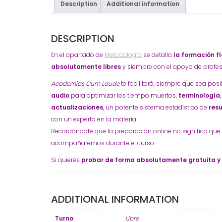
Description
Additional information
DESCRIPTION
En el apartado de
Metodología
se detalla
la formación fl
absolutamente libres
y siempre con el apoyo de profes
Academias Cum Laude
te facilitará, siempre que sea pos
audio
para optimizar los tiempo muertos,
terminología
actualizaciones
, un potente sistema estadístico de
res
con un experto en la materia.
Recordándote que la preparación online no significa que
acompañaremos durante el curso.
Si quieres
probar de forma absolutamente gratuita y
ADDITIONAL INFORMATION
Turno
Libre