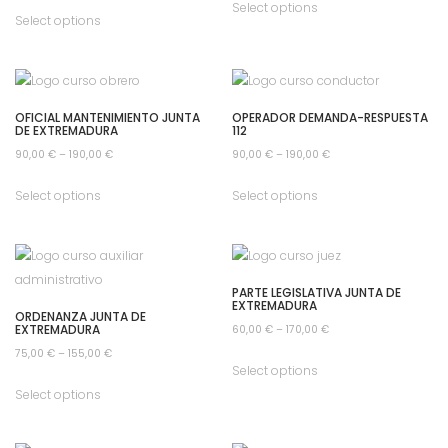
Select options
Select options
OFICIAL MANTENIMIENTO JUNTA
OPERADOR DEMANDA-RESPUESTA
DE EXTREMADURA
112
90,00
€
–
190,00
€
90,00
€
–
190,00
€
Select options
Select options
PARTE LEGISLATIVA JUNTA DE
EXTREMADURA
ORDENANZA JUNTA DE
EXTREMADURA
60,00
€
–
170,00
€
75,00
€
–
155,00
€
Select options
Select options