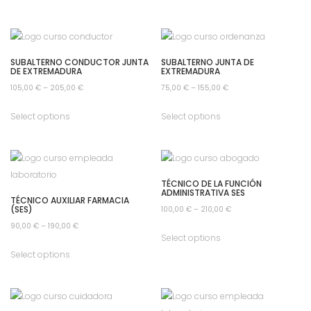
SUBALTERNO CONDUCTOR JUNTA
SUBALTERNO JUNTA DE
DE EXTREMADURA
EXTREMADURA
105,00
€
–
205,00
€
75,00
€
–
155,00
€
Select options
Select options
TÉCNICO DE LA FUNCIÓN
ADMINISTRATIVA SES
TÉCNICO AUXILIAR FARMACIA
(SES)
100,00
€
–
210,00
€
90,00
€
–
190,00
€
Select options
Select options