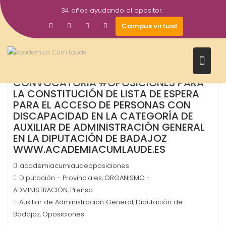
Saltar
34 años ayudando al opositor.
al
21
Campus virtual
contenido
Feb
2019
CONVOCATORIA #OPOSICIONES PARA
LA CONSTITUCIÓN DE LISTA DE ESPERA
PARA EL ACCESO DE PERSONAS CON
DISCAPACIDAD EN LA CATEGORÍA DE
AUXILIAR DE ADMINISTRACIÓN GENERAL
EN LA DIPUTACIÓN DE BADAJOZ
WWW.ACADEMIACUMLAUDE.ES
academiacumlaudeoposiciones
Diputación - Provinciales
ORGANISMO -
,
ADMINISTRACIÓN
Prensa
,
Auxiliar de Administración General
Diputación de
,
Badajoz
Oposiciones
,