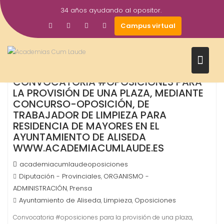
Saltar
34 años ayudando al opositor.
al
23
Campus virtual
contenido
Nov
2017
CONVOCATORIA #OPOSICIONES PARA
LA PROVISIÓN DE UNA PLAZA, MEDIANTE
CONCURSO-OPOSICIÓN, DE
TRABAJADOR DE LIMPIEZA PARA
RESIDENCIA DE MAYORES EN EL
AYUNTAMIENTO DE ALISEDA
WWW.ACADEMIACUMLAUDE.ES
academiacumlaudeoposiciones
Diputación - Provinciales
ORGANISMO -
,
ADMINISTRACIÓN
Prensa
,
Ayuntamiento de Aliseda
Limpieza
Oposiciones
,
,
Convocatoria #oposiciones para la provisión de una plaza,