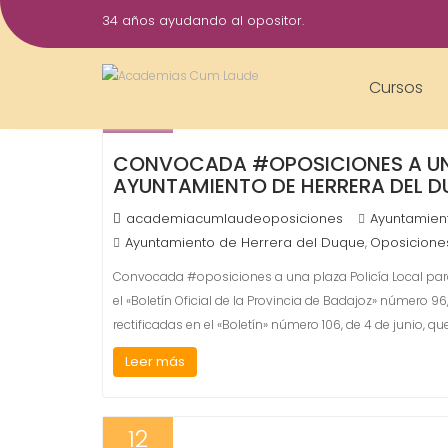
Saltar
34 años ayudando al opositor.
al
22
contenido
Jun
Cursos
2018
CONVOCADA #OPOSICIONES A UNA
AYUNTAMIENTO DE HERRERA DEL
academiacumlaudeoposiciones
Ayuntamien
Ayuntamiento de Herrera del Duque
Oposicione
,
Convocada #oposiciones a una plaza Policía Local pa
el «Boletín Oficial de la Provincia de Badajoz» número 
rectificadas en el «Boletín» número 106, de 4 de junio, q
Leer más
12