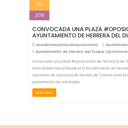
Mar
2018
CONVOCADA UNA PLAZA #OPOSICI
AYUNTAMIENTO DE HERRERA DEL
academiacumlaudeoposiciones
Ayuntamien
Ayuntamiento de Herrera del Duque
Oposicione
,
Convocada una plaza #oposiciones de Técnico/a de Tu
www.academiacumlaude.es El Ayuntamiento de Herrera 
oposición de una plaza de Técnico de Turismo para la Of
presentación de solicitudes…
Leer más