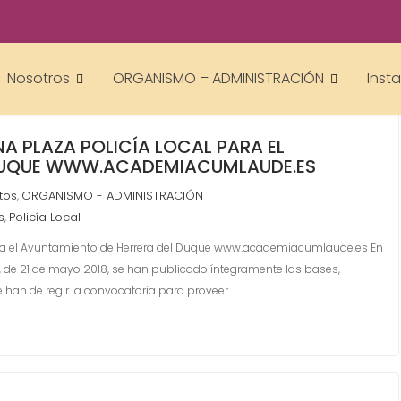
Nosotros
ORGANISMO – ADMINISTRACIÓN
Inst
 PLAZA POLICÍA LOCAL PARA EL
 DUQUE WWW.ACADEMIACUMLAUDE.ES
tos
ORGANISMO - ADMINISTRACIÓN
,
s
Policía Local
,
ra el Ayuntamiento de Herrera del Duque www.academiacumlaude.es En
96, de 21 de mayo 2018, se han publicado íntegramente las bases,
ue han de regir la convocatoria para proveer…