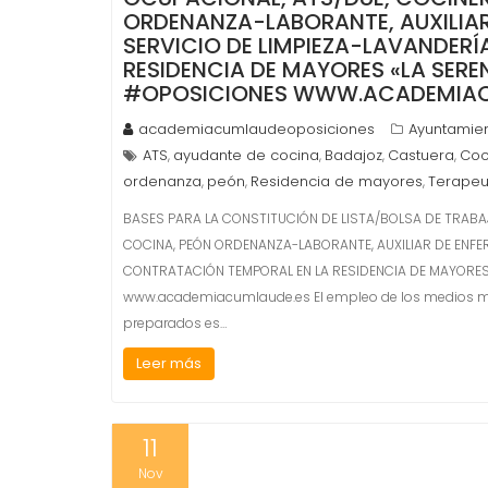
ORDENANZA-LABORANTE, AUXILIAR
SERVICIO DE LIMPIEZA-LAVANDER
RESIDENCIA DE MAYORES «LA SER
#OPOSICIONES WWW.ACADEMIAC
academiacumlaudeoposiciones
Ayuntamie
ATS
ayudante de cocina
Badajoz
Castuera
Coc
,
,
,
,
ordenanza
peón
Residencia de mayores
Terapeu
,
,
,
BASES PARA LA CONSTITUCIÓN DE LISTA/BOLSA DE TRABA
COCINA, PEÓN ORDENANZA-LABORANTE, AUXILIAR DE ENFER
CONTRATACIÓN TEMPORAL EN LA RESIDENCIA DE MAYORES
www.academiacumlaude.es El empleo de los medios ma
preparados es…
Leer más
11
Nov