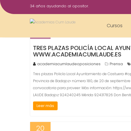
Saltar
34 años ayudando al opositor.
al
23
contenido
Oct
Cursos
2017
TRES PLAZAS POLICÍA LOCAL AYU
WWW.ACADEMIACUMLAUDE.ES
academiacumlaudeoposiciones
Prensa
Tres plazas Policía Local Ayuntamiento de Castuera #o
Provincia de Badajoz» número 180, de 20 de septiembre 
convocatoria para proveer: Más información: https:
LAUDE Badajoz 924240245 Mérida 924317826 Don Ben
Leer más
20