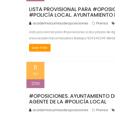
LISTA PROVISIONAL PARA #OPOSIC
#POLICÍA LOCAL. AYUNTAMIENTO
academiacumlaudeoposiciones
Prensa
Lista provisional para #oposiciones a dos plazas de Ag
www.academiacumlaude.es Badajoz 924240245 Mérid
Leer más
8
Abr
2015
#OPOSICIONES. AYUNTAMIENTO D
AGENTE DE LA #POLICÍA LOCAL
academiacumlaudeoposiciones
Prensa