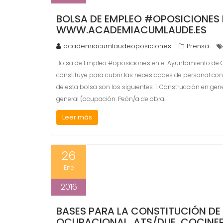
BOLSA DE EMPLEO #OPOSICIONES 
WWW.ACADEMIACUMLAUDE.ES
academiacumlaudeoposiciones
Prensa
Bolsa de Empleo #oposiciones en el Ayuntamiento de
constituye para cubrir las necesidades de personal co
de esta bolsa son los siguientes: 1. Construcción en gen
general (ocupación: Peón/a de obra…
Leer más
26
Ene
2016
BASES PARA LA CONSTITUCIÓN DE
OCUPACIONAL, ATS/DUE, COCINER