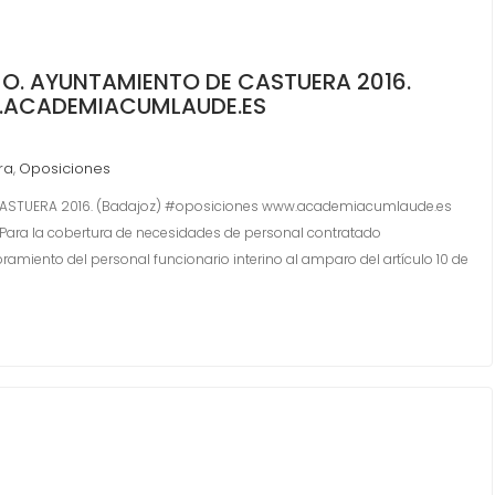
MO. AYUNTAMIENTO DE CASTUERA 2016.
.ACADEMIACUMLAUDE.ES
ra
Oposiciones
,
CASTUERA 2016. (Badajoz) #oposiciones www.academiacumlaude.es
 Para la cobertura de necesidades de personal contratado
miento del personal funcionario interino al amparo del artículo 10 de