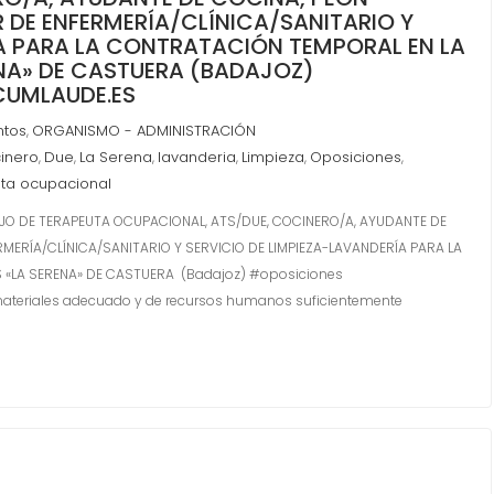
 DE ENFERMERÍA/CLÍNICA/SANITARIO Y
ÍA PARA LA CONTRATACIÓN TEMPORAL EN LA
ENA» DE CASTUERA (BADAJOZ)
UMLAUDE.ES
ntos
ORGANISMO - ADMINISTRACIÓN
,
inero
Due
La Serena
lavanderia
Limpieza
Oposiciones
,
,
,
,
,
,
ta ocupacional
JO DE TERAPEUTA OCUPACIONAL, ATS/DUE, COCINERO/A, AYUDANTE DE
MERÍA/CLÍNICA/SANITARIO Y SERVICIO DE LIMPIEZA-LAVANDERÍA PARA LA
 «LA SERENA» DE CASTUERA (Badajoz) #oposiciones
teriales adecuado y de recursos humanos suficientemente