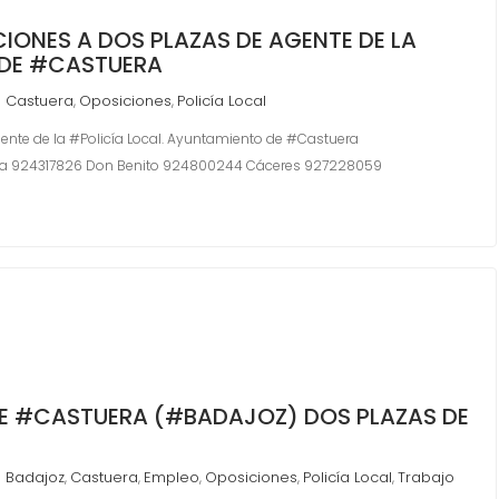
IONES A DOS PLAZAS DE AGENTE DE LA
 DE #CASTUERA
Castuera
Oposiciones
Policía Local
,
,
ente de la #Policía Local. Ayuntamiento de #Castuera
a 924317826 Don Benito 924800244 Cáceres 927228059
E #CASTUERA (#BADAJOZ) DOS PLAZAS DE
Badajoz
Castuera
Empleo
Oposiciones
Policía Local
Trabajo
,
,
,
,
,