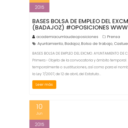
2015
BASES BOLSA DE EMPLEO DEL EXC
(BADAJOZ) #OPOSICIONES WWW
academiacumlaudeoposiciones
Prensa
Ayuntamiento
Badajoz
Bolsa de trabajo
Castue
,
,
,
BASES BOLSA DE EMPLEO DEL EXCMO. AYUNTAMIENTO DE 
Primera.- Objeto de la convocatoria y ámbito temporal.
temporalmente o sustituciones, así como para el nombra
la Ley 7/2007, de 12 de abril, del Estatuto…
Leer más
10
Jun
2015