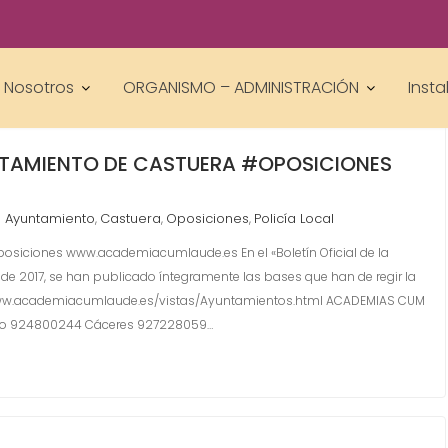
Nosotros
ORGANISMO – ADMINISTRACIÓN
Insta
NTAMIENTO DE CASTUERA #OPOSICIONES
Ayuntamiento
Castuera
Oposiciones
Policía Local
,
,
,
posiciones www.academiacumlaude.es En el «Boletín Oficial de la
de 2017, se han publicado íntegramente las bases que han de regir la
//www.academiacumlaude.es/vistas/Ayuntamientos.html ACADEMIAS CUM
ito 924800244 Cáceres 927228059…