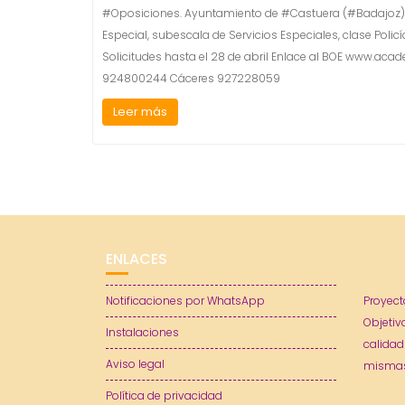
#Oposiciones. Ayuntamiento de #Castuera (#Badajoz) Do
Especial, subescala de Servicios Especiales, clase Policí
Solicitudes hasta el 28 de abril Enlace al BOE www.a
924800244 Cáceres 927228059
Leer más
ENLACES
Notificaciones por WhatsApp
Proyect
Objetiv
Instalaciones
calidad
Aviso legal
mismas
Política de privacidad