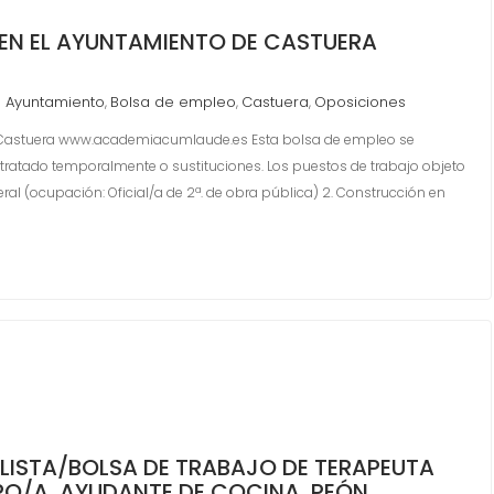
EN EL AYUNTAMIENTO DE CASTUERA
Ayuntamiento
Bolsa de empleo
Castuera
Oposiciones
,
,
,
 Castuera www.academiacumlaude.es Esta bolsa de empleo se
ntratado temporalmente o sustituciones. Los puestos de trabajo objeto
eral (ocupación: Oficial/a de 2ª. de obra pública) 2. Construcción en
 LISTA/BOLSA DE TRABAJO DE TERAPEUTA
O/A, AYUDANTE DE COCINA, PEÓN