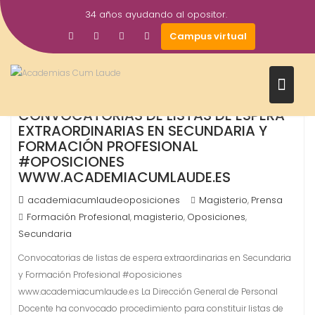
Saltar
34 años ayudando al opositor.
al
10
Campus virtual
contenido
Ago
2016
CONVOCATORIAS DE LISTAS DE ESPERA
EXTRAORDINARIAS EN SECUNDARIA Y
FORMACIÓN PROFESIONAL
#OPOSICIONES
WWW.ACADEMIACUMLAUDE.ES
academiacumlaudeoposiciones
Magisterio
Prensa
,
Formación Profesional
magisterio
Oposiciones
,
,
,
Secundaria
Convocatorias de listas de espera extraordinarias en Secundaria
y Formación Profesional #oposiciones
www.academiacumlaude.es La Dirección General de Personal
Docente ha convocado procedimiento para constituir listas de