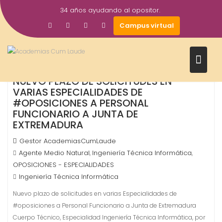
Saltar
34 años ayudando al opositor.
al
20
Campus virtual
contenido
Abr
2022
NUEVO PLAZO DE SOLICITUDES EN
VARIAS ESPECIALIDADES DE
#OPOSICIONES A PERSONAL
FUNCIONARIO A JUNTA DE
EXTREMADURA
Gestor AcademiasCumLaude
Agente Medio Natural
Ingeniería Técnica Informática
,
,
OPOSICIONES - ESPECIALIDADES
Ingeniería Técnica Informática
Nuevo plazo de solicitudes en varias Especialidades de
#oposiciones a Personal Funcionario a Junta de Extremadura
Cuerpo Técnico, Especialidad Ingeniería Técnica Informática, por