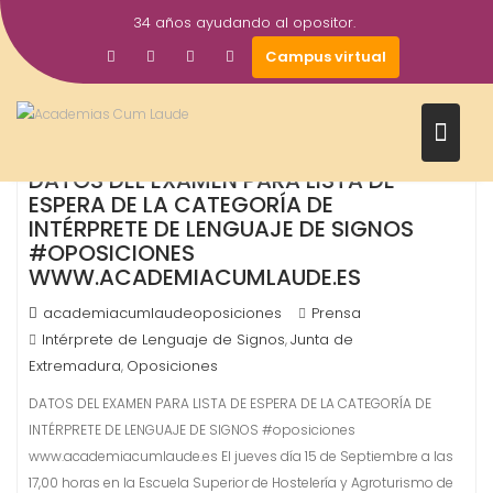
Saltar
34 años ayudando al opositor.
al
16
Campus virtual
contenido
Sep
2016
DATOS DEL EXAMEN PARA LISTA DE
ESPERA DE LA CATEGORÍA DE
INTÉRPRETE DE LENGUAJE DE SIGNOS
#OPOSICIONES
WWW.ACADEMIACUMLAUDE.ES
academiacumlaudeoposiciones
Prensa
Intérprete de Lenguaje de Signos
Junta de
,
Extremadura
Oposiciones
,
DATOS DEL EXAMEN PARA LISTA DE ESPERA DE LA CATEGORÍA DE
INTÉRPRETE DE LENGUAJE DE SIGNOS #oposiciones
www.academiacumlaude.es El jueves día 15 de Septiembre a las
17,00 horas en la Escuela Superior de Hostelería y Agroturismo de