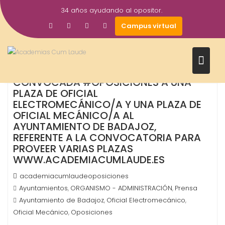
Saltar
34 años ayudando al opositor.
al
30
Campus virtual
contenido
Jul
2019
CONVOCADA #OPOSICIONES A UNA
PLAZA DE OFICIAL
ELECTROMECÁNICO/A Y UNA PLAZA DE
OFICIAL MECÁNICO/A AL
AYUNTAMIENTO DE BADAJOZ,
REFERENTE A LA CONVOCATORIA PARA
PROVEER VARIAS PLAZAS
WWW.ACADEMIACUMLAUDE.ES
academiacumlaudeoposiciones
Ayuntamientos
ORGANISMO - ADMINISTRACIÓN
Prensa
,
,
Ayuntamiento de Badajoz
Oficial Electromecánico
,
,
Oficial Mecánico
Oposiciones
,