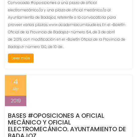
Convocada #oposiciones a una plaza de oficial
electromecánico/a y una plaza de oficial mecánico/a al
Ayuntamiento de Badajoz, referente a la convocatoria para
proveer varias plazas www.academiacumlaude.es En el «Boletín
Oficial de la Provincia de Badajoz» número 64, de 3 de abril
de 2019, con modificación en el «Boletín Oficial de la Provincia de
Badajoz» número 130, de 10 de…
Leer más
4
Abr
2019
BASES #OPOSICIONES A OFICIAL
MECÁNICO Y OFICIAL
ELECTROMECÁNICO. AYUNTAMIENTO DE
BADAJOZ.