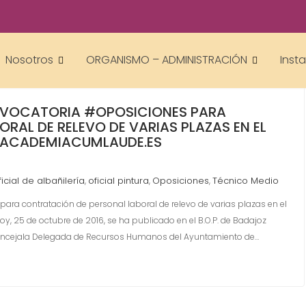
Nosotros
ORGANISMO – ADMINISTRACIÓN
Inst
ONVOCATORIA #OPOSICIONES PARA
AL DE RELEVO DE VARIAS PLAZAS EN EL
.ACADEMIACUMLAUDE.ES
ficial de albañilería
oficial pintura
Oposiciones
Técnico Medio
,
,
,
ara contratación de personal laboral de relevo de varias plazas en el
25 de octubre de 2016, se ha publicado en el B.O.P. de Badajoz
Concejala Delegada de Recursos Humanos del Ayuntamiento de…