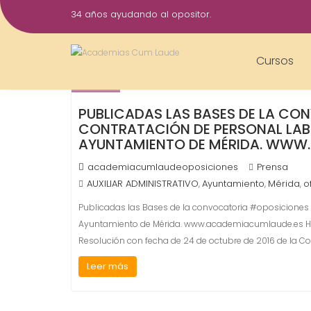
Saltar
34 años ayudando al opositor.
al
25
contenido
Oct
Cursos
2016
PUBLICADAS LAS BASES DE LA C
CONTRATACIÓN DE PERSONAL LABOR
AYUNTAMIENTO DE MÉRIDA. WWW
academiacumlaudeoposiciones
Prensa
AUXILIAR ADMINISTRATIVO
Ayuntamiento
Mérida
o
,
,
,
Publicadas las Bases de la convocatoria #oposiciones p
Ayuntamiento de Mérida. www.academiacumlaude.es Hoy, 
Resolución con fecha de 24 de octubre de 2016 de la 
Leer más