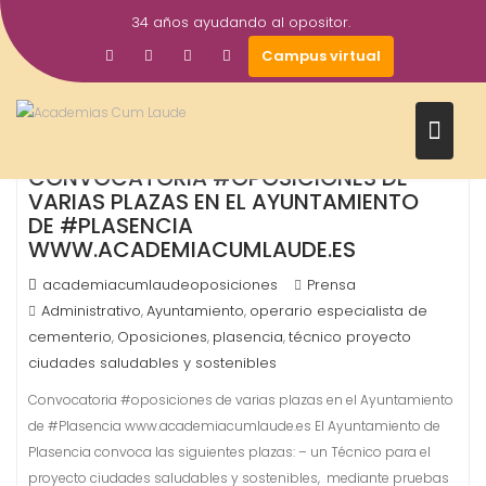
Saltar
34 años ayudando al opositor.
al
5
Campus virtual
contenido
Abr
2017
CONVOCATORIA #OPOSICIONES DE
VARIAS PLAZAS EN EL AYUNTAMIENTO
DE #PLASENCIA
WWW.ACADEMIACUMLAUDE.ES
academiacumlaudeoposiciones
Prensa
Administrativo
Ayuntamiento
operario especialista de
,
,
cementerio
Oposiciones
plasencia
técnico proyecto
,
,
,
ciudades saludables y sostenibles
Convocatoria #oposiciones de varias plazas en el Ayuntamiento
de #Plasencia www.academiacumlaude.es El Ayuntamiento de
Plasencia convoca las siguientes plazas: – un Técnico para el
proyecto ciudades saludables y sostenibles, mediante pruebas