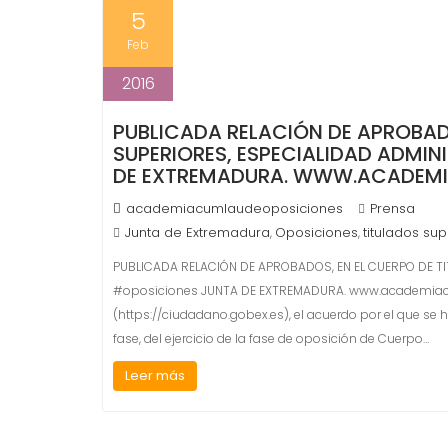
5
Feb
2016
PUBLICADA RELACIÓN DE APROBAD
SUPERIORES, ESPECIALIDAD ADMI
DE EXTREMADURA. WWW.ACADEMI
academiacumlaudeoposiciones
Prensa
Junta de Extremadura
Oposiciones
titulados su
,
,
PUBLICADA RELACIÓN DE APROBADOS, EN EL CUERPO DE T
#oposiciones JUNTA DE EXTREMADURA. www.academiacum
(https://ciudadano.gobex.es), el acuerdo por el que se
fase, del ejercicio de la fase de oposición de Cuerpo…
Leer más