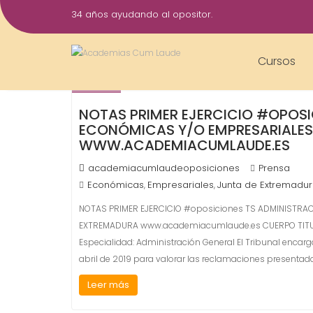
Saltar
34 años ayudando al opositor.
al
17
contenido
Abr
Cursos
2019
NOTAS PRIMER EJERCICIO #OPOSI
ECONÓMICAS Y/O EMPRESARIALES
WWW.ACADEMIACUMLAUDE.ES
academiacumlaudeoposiciones
Prensa
Económicas
Empresariales
Junta de Extremadu
,
,
NOTAS PRIMER EJERCICIO #oposiciones TS ADMINISTRAC
EXTREMADURA www.academiacumlaude.es CUERPO TITULAD
Especialidad: Administración General El Tribunal encarga
abril de 2019 para valorar las reclamaciones presentad
Leer más