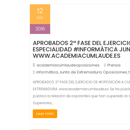
12
Feb
2016
APROBADOS 2ª FASE DEL EJERCICI
ESPECIALIDAD #INFORMÁTICA JU
WWW.ACADEMIACUMLAUDE.ES
academiacumlaudeoposiciones
Prensa
informática
Junta de Extremadura
Oposiciones
,
,
,
APROBADOS 2ª FASE DEL EJERCICIO DE #OPOSICIÓN A CU
EXTREMADURA. www.academiacumlaude.es Se ha publicado
pública la relación de aspirantes que han superado la s
Superiores,…
Leer más