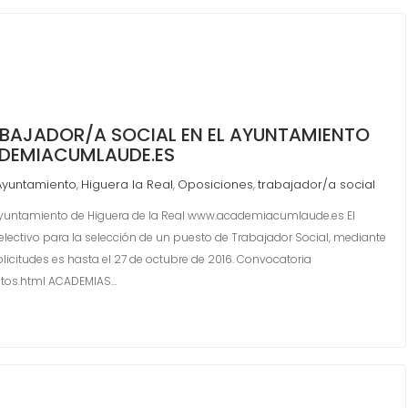
ABAJADOR/A SOCIAL EN EL AYUNTAMIENTO
ADEMIACUMLAUDE.ES
Ayuntamiento
Higuera la Real
Oposiciones
trabajador/a social
,
,
,
Ayuntamiento de Higuera de la Real www.academiacumlaude.es El
lectivo para la selección de un puesto de Trabajador Social, mediante
olicitudes es hasta el 27 de octubre de 2016. Convocatoria
tos.html ACADEMIAS…