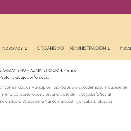
BAJADOR/A SOCIAL EN LA
Nosotros
ORGANISMO – ADMINISTRACIÓN
Inst
TAJO-SALOR.
s
ORGANISMO - ADMINISTRACIÓN
Prensa
,
,
-Salor
trabajador/a social
,
a Mancomunidad de Municipios Tajo-Salor. www.academiacumlaude.es Se
dimiento concurso-oposición, una plaza de Trabajador/a Social
tención Social Básico de la Mancomunidad Tajo-Salor. El plazo de