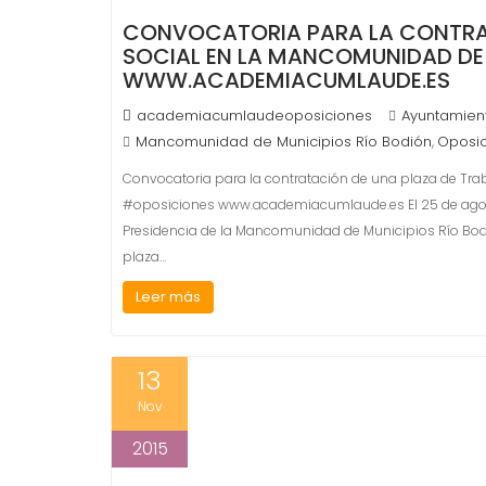
CONVOCATORIA PARA LA CONTRA
SOCIAL EN LA MANCOMUNIDAD DE
WWW.ACADEMIACUMLAUDE.ES
academiacumlaudeoposiciones
Ayuntamien
Mancomunidad de Municipios Río Bodión
Oposi
,
Convocatoria para la contratación de una plaza de Tr
#oposiciones www.academiacumlaude.es El 25 de agosto
Presidencia de la Mancomunidad de Municipios Río Bodi
plaza…
Leer más
13
Nov
2015