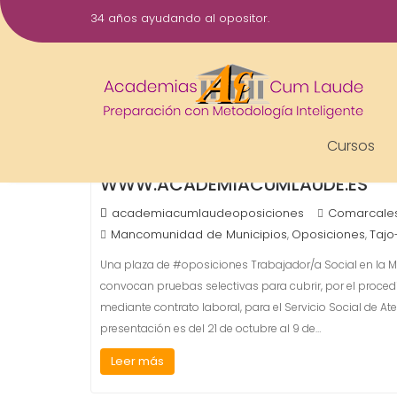
Saltar
34 años ayudando al opositor.
al
20
contenido
Oct
2016
UNA PLAZA DE #OPOSICIONES TRA
Cursos
MANCOMUNIDAD DE MUNICIPIOS 
WWW.ACADEMIACUMLAUDE.ES
academiacumlaudeoposiciones
Comarcale
Mancomunidad de Municipios
Oposiciones
Tajo
,
,
Una plaza de #oposiciones Trabajador/a Social en l
convocan pruebas selectivas para cubrir, por el proce
mediante contrato laboral, para el Servicio Social de A
presentación es del 21 de octubre al 9 de…
Leer más