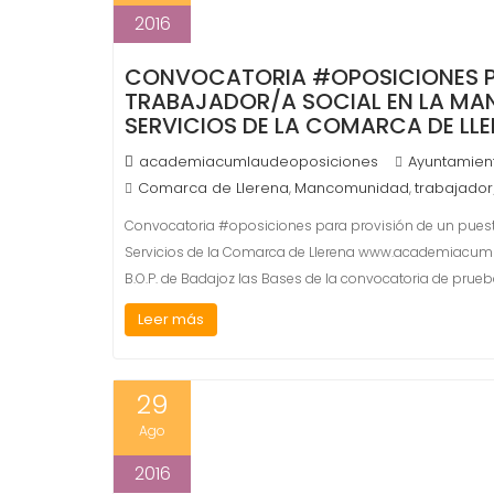
2016
CONVOCATORIA #OPOSICIONES PA
TRABAJADOR/A SOCIAL EN LA MA
SERVICIOS DE LA COMARCA DE L
academiacumlaudeoposiciones
Ayuntamien
Comarca de Llerena
Mancomunidad
trabajador
,
,
Convocatoria #oposiciones para provisión de un puest
Servicios de la Comarca de Llerena www.academiacumla
B.O.P. de Badajoz las Bases de la convocatoria de prue
Leer más
29
Ago
2016