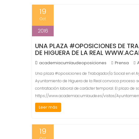
19
Oct
2016
UNA PLAZA #OPOSICIONES DE TR
DE HIGUERA DE LA REAL WWW.AC
academiacumlaudeoposiciones
Prensa
Una plaza #oposiciones de Trabajador/a Social en el 
Ayuntamiento de Higuera de la Real convoca proceso se
contratación laboral de carácter temporal. El plazo de s
https://www.academiacumlaude.es/vistas/Ayuntamien
Leer más
19
Oct