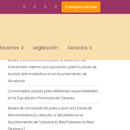
Campus virtual
BUSCAR
ENTRADAS RECIENTES
alaciones
Legislación
Servicios
Bases y la convocatoria para la selección de
funcionario interino por oposición para la plaza de
Auxiliar Administrativo en el Ayuntamiento de
Alcuéscar
Convocadas plazas para diferentes especialidades
en la Diputación Provincial de Cáceres
Bases de convocatoria para cubrir una plaza de
Administrativo/a, adscrito a Secretaría en el
Ayuntamiento de Talavera la RealTalavera la Real
(Badajoz)