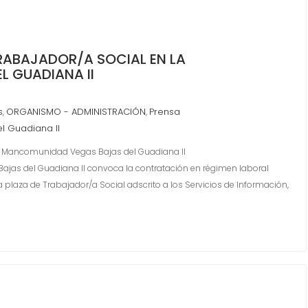
RABAJADOR/A SOCIAL EN LA
 GUADIANA II
s
ORGANISMO - ADMINISTRACIÓN
Prensa
,
,
l Guadiana II
a Mancomunidad Vegas Bajas del Guadiana II
s del Guadiana II convoca la contratación en régimen laboral
plaza de Trabajador/a Social adscrito a los Servicios de Información,