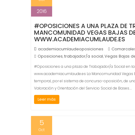
2016
#OPOSICIONES A UNA PLAZA DE T
MANCOMUNIDAD VEGAS BAJAS DEL
WWW.ACADEMIACUMLAUDE.ES
academiacumlaudeoposiciones
Comarcale
Oposiciones
trabajador/a social
Vegas Bajas de
,
,
#Oposiciones a una plaza de Trabajador/a Social en l
www.academiacumlaude.es La Mancomunidad Vegas Baja
temporal, por el sistema de concurso-oposición, de una 
Valoración y Orientación del Servicio Social de Bases.…
Leer más
5
Oct