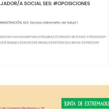
ADOR/A SOCIAL SES: #OPOSICIONES
MINISTRACIÓN
SES. Servicio Extremeño de Salud 1
,
siciones www.academiacumlaude.es Corrección de Errores: A Resolución
UM LAUDE Badajoz 924240245 Mérida 924317826 Don Benito 924800244
o de Comercio Electrónico y TIC.