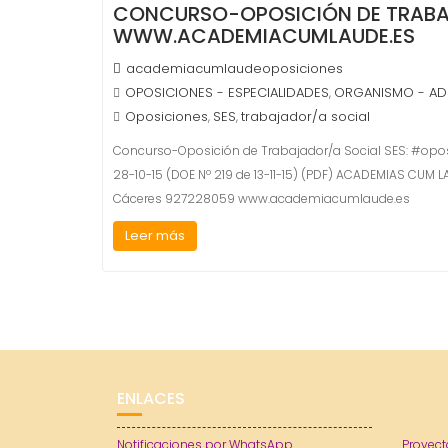
CONCURSO-OPOSICIÓN DE TRABAJ
WWW.ACADEMIACUMLAUDE.ES
academiacumlaudeoposiciones
OPOSICIONES - ESPECIALIDADES
ORGANISMO - AD
,
Oposiciones
SES
trabajador/a social
,
,
Concurso-Oposición de Trabajador/a Social SES: #opo
28-10-15 (DOE Nº 219 de 13-11-15) (PDF) ACADEMIAS C
Cáceres 927228059 www.academiacumlaude.es
Leer más
ENLACES
Notificaciones por WhatsApp
Proyect