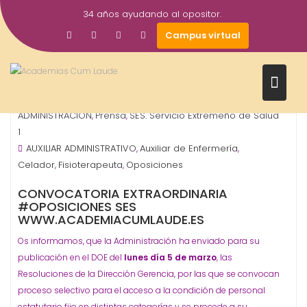
Saltar
34 años ayudando al opositor.
al
2
academiacumlaudeoposiciones
Campus virtual
contenido
Mar
2018
OPOSICIONES - ESPECIALIDADES
ORGANISMO -
,
ADMINISTRACIÓN
Prensa
SES. Servicio Extremeño de Salud
,
,
1
AUXILIAR ADMINISTRATIVO
Auxiliar de Enfermería
,
,
Celador
Fisioterapeuta
Oposiciones
,
,
CONVOCATORIA EXTRAORDINARIA
#OPOSICIONES SES
WWW.ACADEMIACUMLAUDE.ES
Os informamos, que la Administración ha enviado para su
publicación en el DOE del
lunes día 5 de marzo
, las
Resoluciones de la Dirección Gerencia, por las que se convocan
proceso selectivo para el acceso a la condición de personal
estatutario fijo en distintas categorías y se procede a su