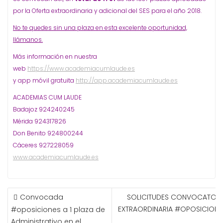
por la Oferta extraordinaria y adicional del SES para el año 2018.
No te quedes sin una plaza en esta excelente oportunidad,
llámanos.
Más información en nuestra
web
https://www.academiacumlaude.es
y app móvil gratuita
http://app.academiacumlaude.es
ACADEMIAS CUM LAUDE
Badajoz 924240245
Mérida 924317826
Don Benito 924800244
Cáceres 927228059
www.academiacumlaude.es
NAVEGACIÓN
Convocada
SOLICITUDES CONVOCATORI
DE
EXTRAORDINARIA #OPOSICIONE
#oposiciones a 1 plaza de
ENTRADAS
SE
Administrativo en el