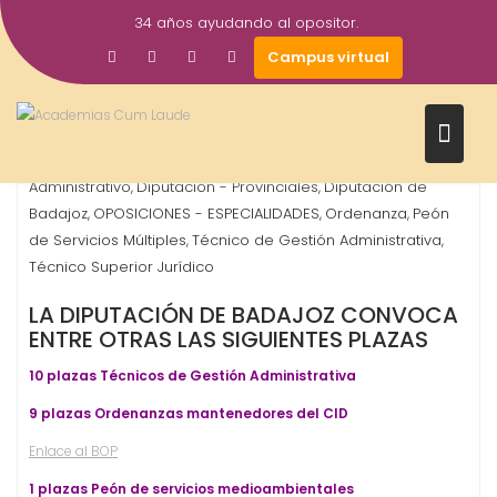
Saltar
34 años ayudando al opositor.
al
29
Gestor AcademiasCumLaude
Campus virtual
contenido
May
2026
Administrativo
Arquitectura Técnica
Auxiliar
,
,
Administrativo
Diputación - Provinciales
Diputación de
,
,
Badajoz
OPOSICIONES - ESPECIALIDADES
Ordenanza
Peón
,
,
,
de Servicios Múltiples
Técnico de Gestión Administrativa
,
,
Técnico Superior Jurídico
LA DIPUTACIÓN DE BADAJOZ CONVOCA
ENTRE OTRAS LAS SIGUIENTES PLAZAS
10 plazas Técnicos de Gestión Administrativa
9 plazas Ordenanzas mantenedores del CID
Enlace al BOP
1
plazas
Peón de servicios medioambientales