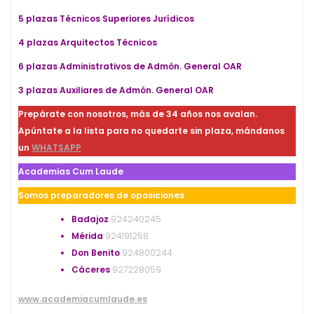
5
plazas
Técnicos Superiores Jurídicos
4
plazas
Arquitectos Técnicos
6
plazas
Administrativos de Admón. General OAR
3
plazas
Auxiliares de Admón. General OAR
Prepárate con nosotros, más de 34 años nos avalan.
Apúntate a la lista para no quedarte sin plaza, mándanos
un
WHATSAPP
Academias Cum Laude
Somos preparadores de oposiciones
Badajoz
924240245
Mérida
924191258
Don Benito
924800244
Cáceres
927228059
www.academiacumlaude.es