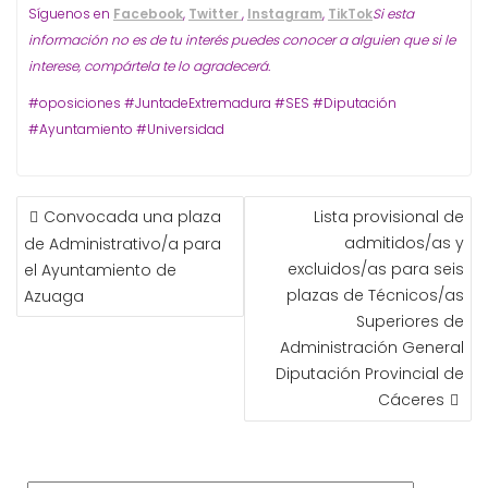
Síguenos en
Facebook
,
Twitter
,
Instagram
,
TikTok
Si esta
información no es de tu interés puedes conocer a alguien que si le
interese, compártela te lo agradecerá.
#oposiciones #JuntadeExtremadura #SES #Diputación
#Ayuntamiento #Universidad
NAVEGACIÓN
Convocada una plaza
Lista provisional de
DE
admitidos/as y
de Administrativo/a para
ENTRADAS
excluidos/as para seis
el Ayuntamiento de
plazas de Técnicos/as
Azuaga
Superiores de
Administración General
Diputación Provincial de
Cáceres