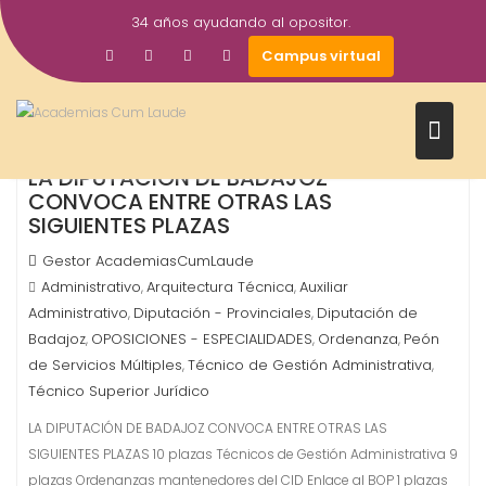
Saltar
34 años ayudando al opositor.
al
29
Campus virtual
contenido
May
2026
LA DIPUTACIÓN DE BADAJOZ
CONVOCA ENTRE OTRAS LAS
SIGUIENTES PLAZAS
Gestor AcademiasCumLaude
Administrativo
Arquitectura Técnica
Auxiliar
,
,
Administrativo
Diputación - Provinciales
Diputación de
,
,
Badajoz
OPOSICIONES - ESPECIALIDADES
Ordenanza
Peón
,
,
,
de Servicios Múltiples
Técnico de Gestión Administrativa
,
,
Técnico Superior Jurídico
LA DIPUTACIÓN DE BADAJOZ CONVOCA ENTRE OTRAS LAS
SIGUIENTES PLAZAS 10 plazas Técnicos de Gestión Administrativa 9
plazas Ordenanzas mantenedores del CID Enlace al BOP 1 plazas