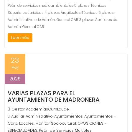
Peón de servicios medioambientales 5 plazas Técnicos
Superiores Jurídicos 4 plazas Arquitectos Técnicos 6 plazas
Administrativos de Admón. General OAR 3 plazas Auxiliares de
Admón. General OAR
Leer más
23
May
2025
VARIAS PLAZAS PARA EL
AYUNTAMIENTO DE MADROÑERA
Gestor AcademiasCumLaude
Auxiliar Administrativo
Ayuntamientos
Ayuntamientos -
,
,
Corp. Locales
Monitor Sociocultural
OPOSICIONES -
,
,
ESPECIALIDADES
Peón de Servicios Múltiples
,