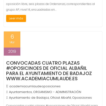
oposición libre, seis plazas de Ordenanza, correspondientes al
grupo AP, nivel 14, encuadradas en…
Leer más
6
Mar
2019
CONVOCADAS CUATRO PLAZAS
#OPOSICINOES DE OFICIAL ALBAÑIL
PARA EL AYUNTAMIENTO DE BADAJOZ
WWW.ACADEMIACUMLAUDE.ES
academiacumlaudeoposiciones
Ayuntamientos
ORGANISMO - ADMINISTRACIÓN
,
Ayuntamiento de Badajoz
Oficial Albañil
Oposiciones
,
,
Convocadas cuatro plazas #oposicinoes de Oficial Albañil para