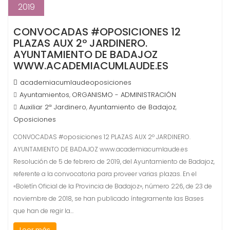
2019
CONVOCADAS #OPOSICIONES 12
PLAZAS AUX 2º JARDINERO.
AYUNTAMIENTO DE BADAJOZ
WWW.ACADEMIACUMLAUDE.ES
academiacumlaudeoposiciones
Ayuntamientos
ORGANISMO - ADMINISTRACIÓN
,
Auxiliar 2ª Jardinero
Ayuntamiento de Badajoz
,
,
Oposiciones
CONVOCADAS #oposiciones 12 PLAZAS AUX 2º JARDINERO.
AYUNTAMIENTO DE BADAJOZ www.academiacumlaude.es
Resolución de 5 de febrero de 2019, del Ayuntamiento de Badajoz,
referente a la convocatoria para proveer varias plazas. En el
«Boletín Oficial de la Provincia de Badajoz», número 226, de 23 de
noviembre de 2018, se han publicado íntegramente las Bases
que han de regir la…
Leer más