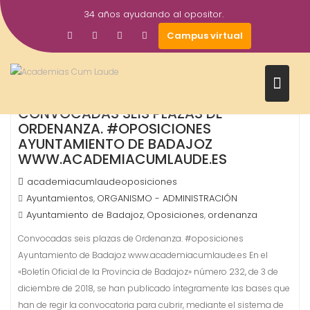
Saltar
34 años ayudando al opositor.
al
7
Campus virtual
contenido
Mar
2019
CONVOCADAS SEIS PLAZAS DE
ORDENANZA. #OPOSICIONES
AYUNTAMIENTO DE BADAJOZ
WWW.ACADEMIACUMLAUDE.ES
academiacumlaudeoposiciones
Ayuntamientos
ORGANISMO - ADMINISTRACIÓN
,
Ayuntamiento de Badajoz
Oposiciones
ordenanza
,
,
Convocadas seis plazas de Ordenanza. #oposiciones
Ayuntamiento de Badajoz www.academiacumlaude.es En el
«Boletín Oficial de la Provincia de Badajoz» número 232, de 3 de
diciembre de 2018, se han publicado íntegramente las bases que
han de regir la convocatoria para cubrir, mediante el sistema de