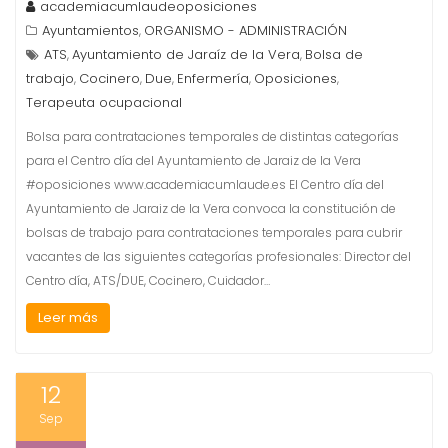
academiacumlaudeoposiciones
Ayuntamientos
ORGANISMO - ADMINISTRACIÓN
,
ATS
Ayuntamiento de Jaraíz de la Vera
Bolsa de
,
,
trabajo
Cocinero
Due
Enfermería
Oposiciones
,
,
,
,
,
Terapeuta ocupacional
Bolsa para contrataciones temporales de distintas categorías
para el Centro día del Ayuntamiento de Jaraiz de la Vera
#oposiciones www.academiacumlaude.es El Centro día del
Ayuntamiento de Jaraiz de la Vera convoca la constitución de
bolsas de trabajo para contrataciones temporales para cubrir
vacantes de las siguientes categorías profesionales: Director del
Centro día, ATS/DUE, Cocinero, Cuidador…
Leer más
12
Sep