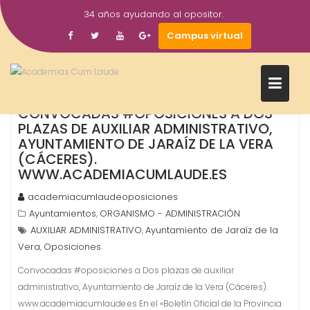
Saltar
34 años ayudando al opositor.
al
10
Campus virtual
contenido
Ene
2019
CONVOCADAS #OPOSICIONES A DOS
PLAZAS DE AUXILIAR ADMINISTRATIVO,
AYUNTAMIENTO DE JARAÍZ DE LA VERA
(CÁCERES).
WWW.ACADEMIACUMLAUDE.ES
academiacumlaudeoposiciones
Ayuntamientos
ORGANISMO - ADMINISTRACIÓN
,
AUXILIAR ADMINISTRATIVO
Ayuntamiento de Jaraíz de la
,
Vera
Oposiciones
,
Convocadas #oposiciones a Dos plazas de auxiliar
administrativo, Ayuntamiento de Jaraíz de la Vera (Cáceres).
www.academiacumlaude.es En el «Boletín Oficial de la Provincia