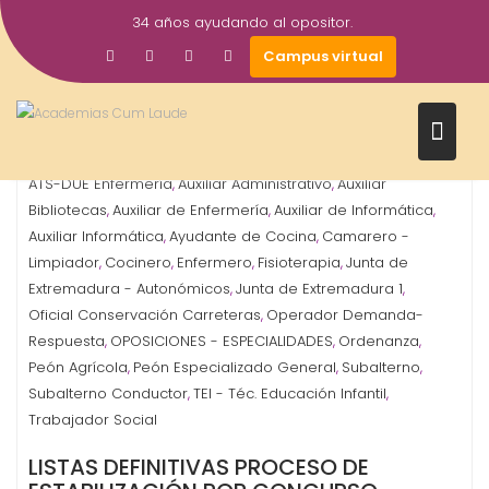
Saltar
34 años ayudando al opositor.
al
25
Gestor AcademiasCumLaude
Campus virtual
contenido
Mar
2024
Administrativo
Analista de Laboratorio
ATE - Cuidador
,
,
,
ATS-DUE Enfermería
Auxiliar Administrativo
Auxiliar
,
,
Bibliotecas
Auxiliar de Enfermería
Auxiliar de Informática
,
,
,
Auxiliar Informática
Ayudante de Cocina
Camarero -
,
,
Limpiador
Cocinero
Enfermero
Fisioterapia
Junta de
,
,
,
,
Extremadura - Autonómicos
Junta de Extremadura 1
,
,
Oficial Conservación Carreteras
Operador Demanda-
,
Respuesta
OPOSICIONES - ESPECIALIDADES
Ordenanza
,
,
,
Peón Agrícola
Peón Especializado General
Subalterno
,
,
,
Subalterno Conductor
TEI - Téc. Educación Infantil
,
,
Trabajador Social
LISTAS DEFINITIVAS PROCESO DE