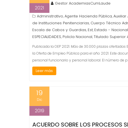
Gestor AcademiasCumLaude
2021
Administrativo
Agente Hacienda Pública
Auxiliar
,
,
de Instituciones Penitenciarias
Cuerpo Técnico Adm
,
Escala de Cabos y Guardias
Est
Estado - Naciona
,
,
ESPECIALIDADES
Policía Nacional
Titulado Superior
,
,
Publicada la OEP 2021. Más de 30.000 plazas ofertadas El
la Oferta de Empleo Pública para el año 2021. Este doc
personal funcionario y personal laboral. El número de 
Leer más
19
Dic
2019
ACUERDO SOBRE LOS PROCESOS SE