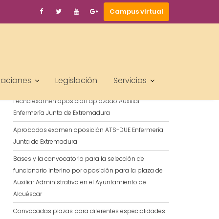
Campus virtual
BUSCAR
ENTRADAS RECIENTES
laciones
Legislación
Servicios
Fecha examen oposición aplazado Auxiliar
Enfermería Junta de Extremadura
Aprobados examen oposición ATS-DUE Enfermería
Junta de Extremadura
Bases y la convocatoria para la selección de
funcionario interino por oposición para la plaza de
Auxiliar Administrativo en el Ayuntamiento de
Alcuéscar
Convocadas plazas para diferentes especialidades