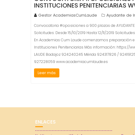
INSTITUCIONES PENITENCIARIAS
Gestor AcademiasCumLaude
Ayudante de In
Convocatoria #oposiciones a 900 plazas de AYUDANT
Solicitudes: Desde 15/10/2019 Hasta 12/11/2019 Solicitud
En Academias Cum Laude comenzamos preparación el 1
Instituciones Penitenciarias Más información: https:
LAUDE Badajoz 924240245 Mérida 924317826 / 9241912
927228059 www.academiacumlaude.es
Leer más
ENLACES