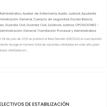
 Administrativo
Auxiliar de Enfermería
Auxilio Judicial
Ayudante
,
,
,
inistración General
Cuerpos de seguridad
Escala Básica
,
,
,
les
Guardia Civil
Guardia Civil
Jurídicas
Justicia
OPOSICIONES -
,
,
,
,
,
 Administración General
Tramitación Procesal y Administrativa
,
 28 de julio de 2021 se publicó el Real Decreto 636/2021, el cual aprobó
umento recoge el número total de vacantes ofertadas en este año para
plazas ofertadas en…
LECTIVOS DE ESTABILIZACIÓN