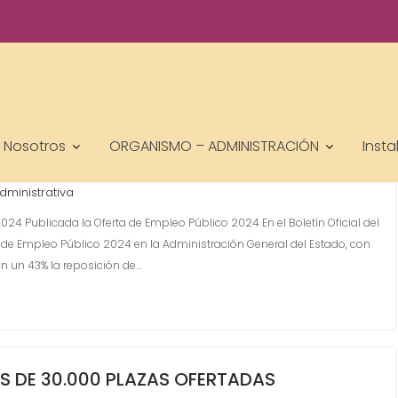
 EMPLEO PÚBLICO DEL ESTADO EN 2024
 Administrativo
Auxiliar Bibliotecas
Auxilio Judicial
Ayudante de
,
,
,
Nosotros
ORGANISMO – ADMINISTRACIÓN
Insta
de Cabos y Guardias
Estado - Nacionales
Gestión de la Función
,
,
ardia Civil
Guardia Civil
OPOSICIONES - ESPECIALIDADES
Policía
,
,
,
dministrativa
024 Publicada la Oferta de Empleo Público 2024 En el Boletín Oficial del
ta de Empleo Público 2024 en la Administración General del Estado, con
n un 43% la reposición de…
ÁS DE 30.000 PLAZAS OFERTADAS