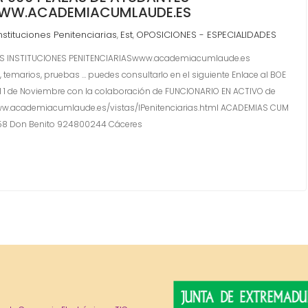
 WWW.ACADEMIACUMLAUDE.ES
stituciones Penitenciarias
Est
OPOSICIONES - ESPECIALIDADES
,
,
ES INSTITUCIONES PENITENCIARIASwww.academiacumlaude.es
es, temarios, pruebas … puedes consultarlo en el siguiente Enlace al BOE
 de Noviembre con la colaboración de FUNCIONARIO EN ACTIVO de
//www.academiacumlaude.es/vistas/IPenitenciarias.html ACADEMIAS CUM
58 Don Benito 924800244 Cáceres