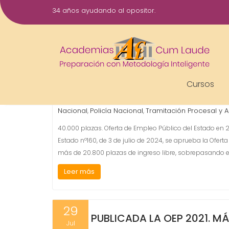
Saltar
34 años ayudando al opositor.
al
3
contenido
40.000 PLAZAS. OFERTA DE
Jul
Gestor AcademiasCumLaude
2024
Administrativo
Agente Hacienda Pública
Auxiliar
,
,
Cursos
Instituciones Penitenciarias
Escala Básica
Escala 
,
,
Administrativa
Gestión Procesal y Administrativa
Gu
,
,
Nacional
Policía Nacional
Tramitación Procesal y A
,
,
40.000 plazas. Oferta de Empleo Público del Estado en 2
Estado nº160, de 3 de julio de 2024, se aprueba la Ofer
más de 20.800 plazas de ingreso libre, sobrepasando e
Leer más
29
PUBLICADA LA OEP 2021. M
Jul