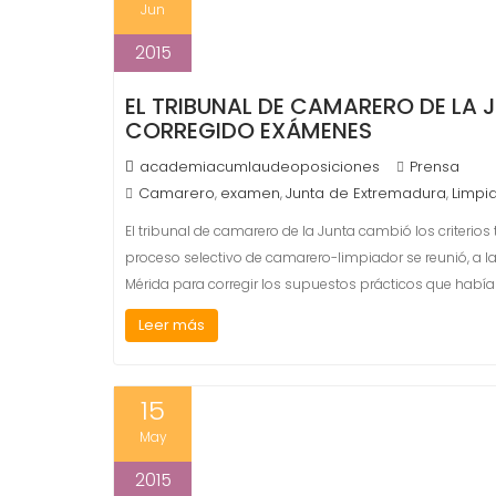
Jun
2015
EL TRIBUNAL DE CAMARERO DE LA 
CORREGIDO EXÁMENES
academiacumlaudeoposiciones
Prensa
Camarero
examen
Junta de Extremadura
Limpi
,
,
,
El tribunal de camarero de la Junta cambió los criterios 
proceso selectivo de camarero-limpiador se reunió, a l
Mérida para corregir los supuestos prácticos que habí
Leer más
15
May
2015