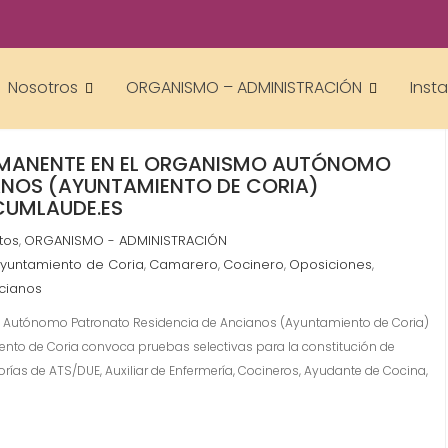
Nosotros
ORGANISMO – ADMINISTRACIÓN
Inst
ERMANENTE EN EL ORGANISMO AUTÓNOMO
ANOS (AYUNTAMIENTO DE CORIA)
UMLAUDE.ES
tos
ORGANISMO - ADMINISTRACIÓN
,
yuntamiento de Coria
Camarero
Cocinero
Oposiciones
,
,
,
,
cianos
o Autónomo Patronato Residencia de Ancianos (Ayuntamiento de Coria)
o de Coria convoca pruebas selectivas para la constitución de
rías de ATS/DUE, Auxiliar de Enfermería, Cocineros, Ayudante de Cocina,