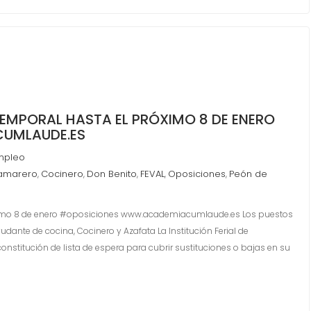
TEMPORAL HASTA EL PRÓXIMO 8 DE ENERO
UMLAUDE.ES
mpleo
amarero
Cocinero
Don Benito
FEVAL
Oposiciones
Peón de
,
,
,
,
,
óximo 8 de enero #oposiciones www.academiacumlaude.es Los puestos
ante de cocina, Cocinero y Azafata La Institución Ferial de
nstitución de lista de espera para cubrir sustituciones o bajas en su