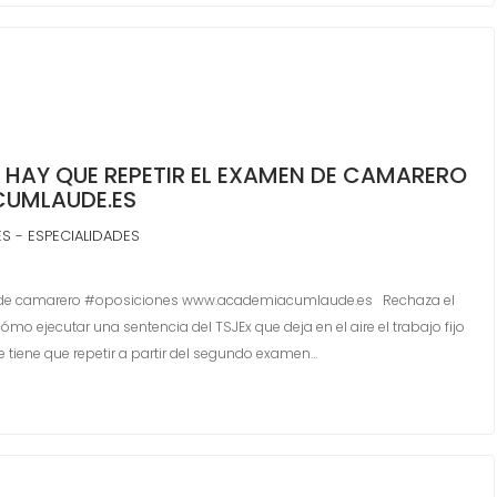
 HAY QUE REPETIR EL EXAMEN DE CAMARERO
UMLAUDE.ES
S - ESPECIALIDADES
amen de camarero #oposiciones www.academiacumlaude.es Rechaza el
mo ejecutar una sentencia del TSJEx que deja en el aire el trabajo fijo
 tiene que repetir a partir del segundo examen…