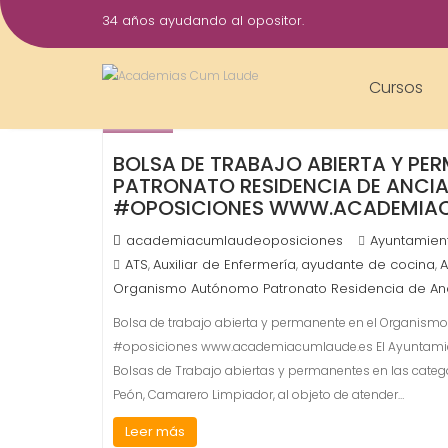
Saltar
34 años ayudando al opositor.
al
22
contenido
Ene
Cursos
2018
BOLSA DE TRABAJO ABIERTA Y P
PATRONATO RESIDENCIA DE ANCI
#OPOSICIONES WWW.ACADEMIAC
academiacumlaudeoposiciones
Ayuntamien
ATS
Auxiliar de Enfermería
ayudante de cocina
A
,
,
,
Organismo Autónomo Patronato Residencia de An
Bolsa de trabajo abierta y permanente en el Organism
#oposiciones www.academiacumlaude.es El Ayuntamient
Bolsas de Trabajo abiertas y permanentes en las catego
Peón, Camarero Limpiador, al objeto de atender…
Leer más