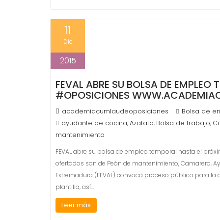
11
Dic
2015
FEVAL ABRE SU BOLSA DE EMPLEO 
#OPOSICIONES WWW.ACADEMIAC
academiacumlaudeoposiciones
Bolsa de e
ayudante de cocina
Azafata
Bolsa de trabajo
C
,
,
,
mantenimiento
FEVAL abre su bolsa de empleo temporal hasta el pr
ofertados son de Peón de mantenimiento, Camarero, Ayud
Extremadura (FEVAL) convoca proceso público para la co
plantilla, así…
Leer más