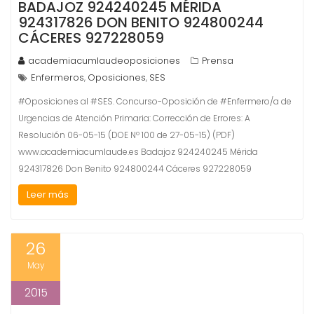
BADAJOZ 924240245 MÉRIDA
924317826 DON BENITO 924800244
CÁCERES 927228059
academiacumlaudeoposiciones
Prensa
Enfermeros
Oposiciones
SES
,
,
#Oposiciones al #SES. Concurso-Oposición de #Enfermero/a de
Urgencias de Atención Primaria: Corrección de Errores: A
Resolución 06-05-15 (DOE Nº 100 de 27-05-15) (PDF)
www.academiacumlaude.es Badajoz 924240245 Mérida
924317826 Don Benito 924800244 Cáceres 927228059
Leer más
26
May
2015