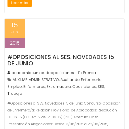
Leer más
15
Jun
2015
#OPOSICIONES AL SES. NOVEDADES 15
DE JUNIO
academiacumlaudeoposiciones
Prensa
AUXILIAR ADMINISTRATIVO
Auxiliar de Enfermería
,
,
Empleo
Enfermeros
Extremadura
Oposiciones
SES
,
,
,
,
,
Trabajo
#Oposiciones al SES. Novedades 15 de junio Concurso-Oposición
de Enfermero/a: Relación Provisional de Aprobados: Resolución
01-06-15 (DOE Nº 112 de 12-06-15) (PDF) Apertura Plazo
Presentación Alegaciones: Desde 13/06/2015 a 22/06/2015,