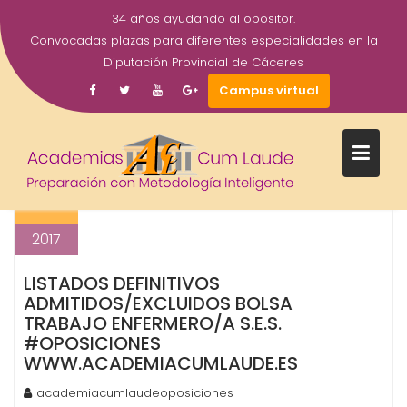
34 años ayudando al opositor.
Convocadas plazas para diferentes especialidades en la
Diputación Provincial de Cáceres
Campus virtual
ETIQUETA:
ENFERMEROS
Saltar
al
28
contenido
Jun
2017
LISTADOS DEFINITIVOS
ADMITIDOS/EXCLUIDOS BOLSA
TRABAJO ENFERMERO/A S.E.S.
#OPOSICIONES
WWW.ACADEMIACUMLAUDE.ES
academiacumlaudeoposiciones