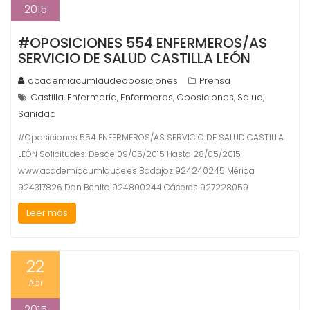
2015
#OPOSICIONES 554 ENFERMEROS/AS
SERVICIO DE SALUD CASTILLA LEÓN
academiacumlaudeoposiciones
Prensa
Castilla
Enfermería
Enfermeros
Oposiciones
Salud
,
,
,
,
,
Sanidad
#Oposiciones 554 ENFERMEROS/AS SERVICIO DE SALUD CASTILLA
LEÓN Solicitudes: Desde 09/05/2015 Hasta 28/05/2015
www.academiacumlaude.es Badajoz 924240245 Mérida
924317826 Don Benito 924800244 Cáceres 927228059
Leer más
22
Abr
2015