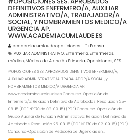
#OPOSICIONES SES. APROBADOS
DEFINITIVOS ENFERMERO/A, AUXILIAR
ADMINISTRATIVO/A, TRABAJADOR/A
SOCIAL, Y NOMBRAMIENTOS MEDICO/A
URGENCIA AP.
WWW.ACADEMIACUMLAUDE.ES
academiacumlaudeoposiciones
Prensa
AUXILIAR ADMINISTRATIVO
Enfermería
Enfermeros
,
,
,
médico
Médico de Atención Primaria
Oposiciones
SES
,
,
,
#OPOSICIONES SES. APROBADOS DEFINITIVOS ENFERMERO/A,
AUXILIAR ADMINISTRATIVO/A, TRABAJADOR/A SOCIAL, y
NOMBRAMIENTOS MEDICO/A URGENCIA AP.
www.academiacumlaude.es Concurso-Oposición de
Enfermero/a: Relación Definitiva de Aprobados: Resolución 25-
08-15 (DOE Nº 170 de 02-09-15) (PDF) Concurso-Oposición de
Grupo Auxiliar de Función Administrativa: Relación Definitiva de
Aprobados: Resolución 25-08-15 (DOE Nº 170 de 02-09-15) (PDF)
Concurso-Oposición de Médico/a de Urgencias en…