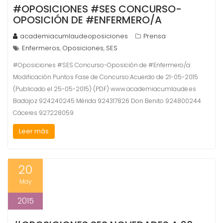
#OPOSICIONES #SES CONCURSO-
OPOSICIÓN DE #ENFERMERO/A
academiacumlaudeoposiciones
Prensa
Enfermeros
Oposiciones
SES
,
,
#Oposiciones #SES Concurso-Oposición de #Enfermero/a:
Modificación Puntos Fase de Concurso:Acuerdo de 21-05-2015
(Publicado el 25-05-2015) (PDF) www.academiacumlaude.es
Badajoz 924240245 Mérida 924317826 Don Benito 924800244
Cáceres 927228059
Leer más
20
May
2015