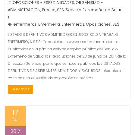
OPOSICIONES - ESPECIALIDADES
ORGANISMO -
,
ADMINISTRACIÓN
Prensa
SES. Servicio Extremeño de Salud
,
,
1
enfermeras
Enfermería
Enfermeros
Oposiciones
SES
,
,
,
,
LISTADOS DEFINITIVOS ADMITIDOS/EXCLUIDOS BOLSA TRABAJO
ENFERMERO/A S.E.S. #oposiciones www.academiacumlaude.es
Publicadas en la página web de empleo público del Servicio
Extremeño de Salud, las Resoluciones de 23 de junio de 2017, de la
Dirección Gerencia, por la que se hacen públicos los LISTADOS
DEFINITIVOS DE ASPIRANTES ADMITIDOS Y EXCLUIDOS referentes al
corte de actualización de valoración de méritos…
Leer más
17
Abr
2017