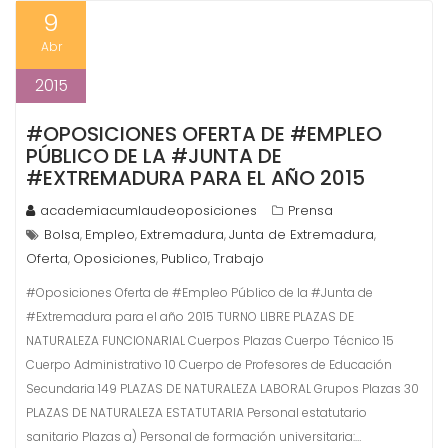
9
Abr
2015
#OPOSICIONES OFERTA DE #EMPLEO
PÚBLICO DE LA #JUNTA DE
#EXTREMADURA PARA EL AÑO 2015
academiacumlaudeoposiciones
Prensa
Bolsa
Empleo
Extremadura
Junta de Extremadura
,
,
,
,
Oferta
Oposiciones
Publico
Trabajo
,
,
,
#Oposiciones Oferta de #Empleo Público de la #Junta de
#Extremadura para el año 2015 TURNO LIBRE PLAZAS DE
NATURALEZA FUNCIONARIAL Cuerpos Plazas Cuerpo Técnico 15
Cuerpo Administrativo 10 Cuerpo de Profesores de Educación
Secundaria 149 PLAZAS DE NATURALEZA LABORAL Grupos Plazas 30
PLAZAS DE NATURALEZA ESTATUTARIA Personal estatutario
sanitario Plazas a) Personal de formación universitaria:…