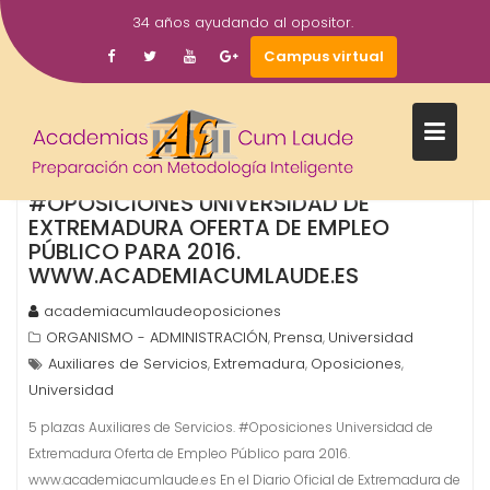
Saltar
34 años ayudando al opositor.
al
25
Campus virtual
contenido
Jul
2016
5 PLAZAS AUXILIARES DE SERVICIOS.
#OPOSICIONES UNIVERSIDAD DE
EXTREMADURA OFERTA DE EMPLEO
PÚBLICO PARA 2016.
WWW.ACADEMIACUMLAUDE.ES
academiacumlaudeoposiciones
ORGANISMO - ADMINISTRACIÓN
Prensa
Universidad
,
,
Auxiliares de Servicios
Extremadura
Oposiciones
,
,
,
Universidad
5 plazas Auxiliares de Servicios. #Oposiciones Universidad de
Extremadura Oferta de Empleo Público para 2016.
www.academiacumlaude.es En el Diario Oficial de Extremadura de