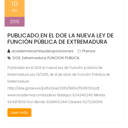
10
Abr
2015
PUBLICADO EN EL DOE LA NUEVA LEY DE
FUNCIÓN PÚBLICA DE EXTREMADURA
academiacumlaudeoposiciones
Prensa
DOE
Extremadura
FUNCION PUBLICA
,
,
Publicado en el DOE la nueva Ley de Función pública de
Extremadura Ley 13/2015, de 8 de abril, de Función Pública de
Extremadura.
http://doe.gobex.es/pdfs/doe/2015/680o/15010013.pdf
www.academiacumlaude.es Badajoz 924240245 Mérida
924317826 Don Benito 924800244 Cáceres 927228059
Leer más