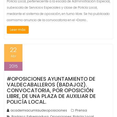
Policía Local, perteneciente a la escala de Administración Especial,
subescala de Servicios Especiales y clase de Policía Local,
mediante el sistema de oposición, en turno libre. Se ha publicado
asimismo anuncio de la convocatoria en el «Diario…
Leer más
22
Abr
2015
#OPOSICIONES AYUNTAMIENTO DE
VALDECABALLEROS (BADAJOZ).
CONVOCATORIA, POR OPOSICIÓN
LIBRE, DE UNA PLAZA DE AUXILIAR DE
POLICÍA LOCAL.
academiacumlaudeoposiciones
Prensa
Badajoz
Extremadura
Oposiciones
Policía Local
,
,
,
,