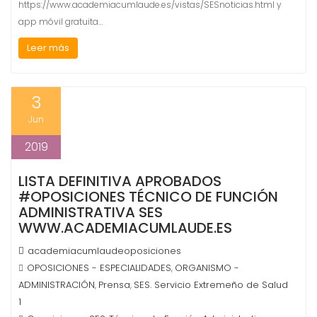
https://www.academiacumlaude.es/vistas/SESnoticias.html y
app móvil gratuita…
Leer más
3
Jun
2019
LISTA DEFINITIVA APROBADOS
#OPOSICIONES TÉCNICO DE FUNCIÓN
ADMINISTRATIVA SES
WWW.ACADEMIACUMLAUDE.ES
academiacumlaudeoposiciones
OPOSICIONES - ESPECIALIDADES
ORGANISMO -
,
ADMINISTRACIÓN
Prensa
SES. Servicio Extremeño de Salud
,
,
1