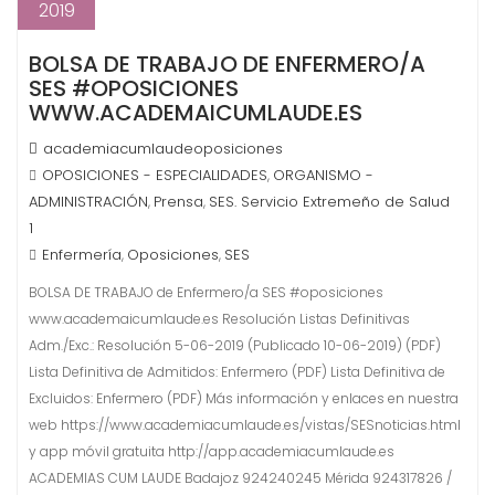
2019
BOLSA DE TRABAJO DE ENFERMERO/A
SES #OPOSICIONES
WWW.ACADEMAICUMLAUDE.ES
academiacumlaudeoposiciones
OPOSICIONES - ESPECIALIDADES
ORGANISMO -
,
ADMINISTRACIÓN
Prensa
SES. Servicio Extremeño de Salud
,
,
1
Enfermería
Oposiciones
SES
,
,
BOLSA DE TRABAJO de Enfermero/a SES #oposiciones
www.academaicumlaude.es Resolución Listas Definitivas
Adm./Exc.: Resolución 5-06-2019 (Publicado 10-06-2019) (PDF)
Lista Definitiva de Admitidos: Enfermero (PDF) Lista Definitiva de
Excluidos: Enfermero (PDF) Más información y enlaces en nuestra
web https://www.academiacumlaude.es/vistas/SESnoticias.html
y app móvil gratuita http://app.academiacumlaude.es
ACADEMIAS CUM LAUDE Badajoz 924240245 Mérida 924317826 /