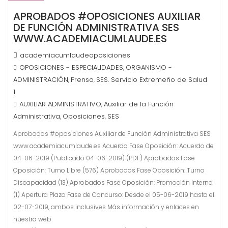
APROBADOS #OPOSICIONES AUXILIAR
DE FUNCIÓN ADMINISTRATIVA SES
WWW.ACADEMIACUMLAUDE.ES
academiacumlaudeoposiciones
OPOSICIONES - ESPECIALIDADES
ORGANISMO -
,
ADMINISTRACIÓN
Prensa
SES. Servicio Extremeño de Salud
,
,
1
AUXILIAR ADMINISTRATIVO
Auxiliar de la Función
,
Administrativa
Oposiciones
SES
,
,
Aprobados #oposiciones Auxiliar de Función Administrativa SES
www.academiacumlaude.es Acuerdo Fase Oposición: Acuerdo de
04-06-2019 (Publicado 04-06-2019) (PDF) Aprobados Fase
Oposición: Turno Libre (576) Aprobados Fase Oposición: Turno
Discapacidad (13) Aprobados Fase Oposición: Promoción Interna
(1) Apertura Plazo Fase de Concurso: Desde el 05-06-2019 hasta el
02-07-2019, ambos inclusives Más información y enlaces en
nuestra web