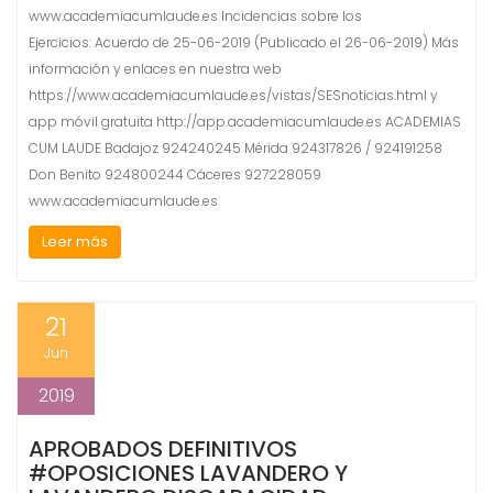
www.academiacumlaude.es Incidencias sobre los
Ejercicios: Acuerdo de 25-06-2019 (Publicado el 26-06-2019) Más
información y enlaces en nuestra web
https://www.academiacumlaude.es/vistas/SESnoticias.html y
app móvil gratuita http://app.academiacumlaude.es ACADEMIAS
CUM LAUDE Badajoz 924240245 Mérida 924317826 / 924191258
Don Benito 924800244 Cáceres 927228059
www.academiacumlaude.es
Leer más
21
Jun
2019
APROBADOS DEFINITIVOS
#OPOSICIONES LAVANDERO Y