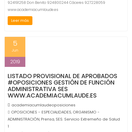
924191258 Don Benito 924800244 Cáceres 927228059
www.academiacumlaude.es
Leer más
5
Jun
2019
LISTADO PROVISIONAL DE APROBADOS
#OPOSICIONES GESTIÓN DE FUNCIÓN
ADMINISTRATIVA SES
WWW.ACADEMIACUMLAUDE.ES
academiacumlaudeoposiciones
OPOSICIONES - ESPECIALIDADES
ORGANISMO -
,
ADMINISTRACIÓN
Prensa
SES. Servicio Extremeño de Salud
,
,
1