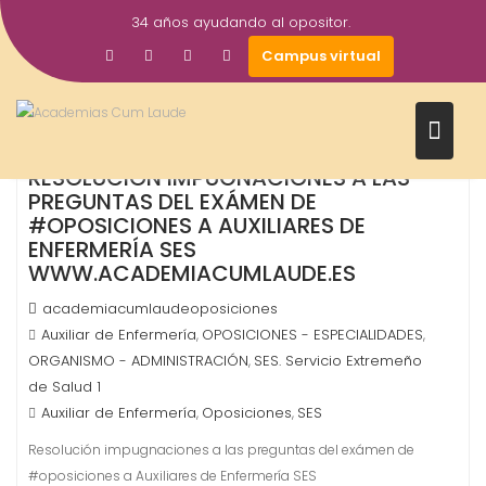
Saltar
34 años ayudando al opositor.
al
26
Campus virtual
contenido
Jun
2019
RESOLUCIÓN IMPUGNACIONES A LAS
PREGUNTAS DEL EXÁMEN DE
#OPOSICIONES A AUXILIARES DE
ENFERMERÍA SES
WWW.ACADEMIACUMLAUDE.ES
academiacumlaudeoposiciones
Auxiliar de Enfermería
OPOSICIONES - ESPECIALIDADES
,
,
ORGANISMO - ADMINISTRACIÓN
SES. Servicio Extremeño
,
de Salud 1
Auxiliar de Enfermería
Oposiciones
SES
,
,
Resolución impugnaciones a las preguntas del exámen de
#oposiciones a Auxiliares de Enfermería SES