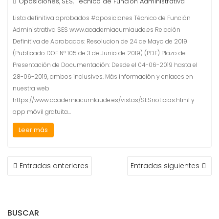
Oposiciones
SES
Técnico de Función Administrativa
,
,
Lista definitiva aprobados #oposiciones Técnico de Función
Administrativa SES www.academiacumlaude.es Relación
Definitiva de Aprobados: Resolucion de 24 de Mayo de 2019
(Publicado DOE Nº 105 de 3 de Junio de 2019) (PDF) Plazo de
Presentación de Documentación: Desde el 04-06-2019 hasta el
28-06-2019, ambos inclusives. Más información y enlaces en
nuestra web
https://www.academiacumlaude.es/vistas/SESnoticias.html y
app móvil gratuita…
Leer más
NAVEGACIÓN
Entradas anteriores
Entradas siguientes
DE
ENTRADAS
BUSCAR