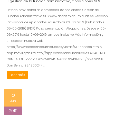
gestión de la función administrativa
Oposiciones
SES
,
,
Listado provisional de aprobados #oposiciones Gestión de
Función Administrativa SES www.academiacumlaude.es Relación
Provisional de Aprobados: Acuerdo de 03-06-2019 (Publicado el
05-06-2019) (PDF) Plazo presentación Alegaciones: Desde el 06-
06-2019 hasta 19-06-2019, ambos inclusive Más información y
enlaces en nuestra web
https://www.academiacumlaude.es/vistas/SESnoticias.html y
app móvil gratuita http://app.academiacumlaude.es ACADEMIAS
CUM LAUDE Badajoz 924240245 Mérida 924317826 / 924191258
Don Benito 924800244…
Leer más
5
Jun
2019