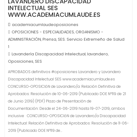
LAVANDERO DISCAPACIDAD
INTELECTUAL SES
WWW.ACADEMIACUMLAUDE.ES
academiacumlaudeoposiciones
OPOSICIONES - ESPECIALIDADES
ORGANISMO -
,
ADMINISTRACIÓN
Prensa
SES. Servicio Extremeño de Salud
,
,
1
Lavandería Discapacidad Intelectual
lavandero
,
,
Oposiciones
SES
,
APROBADOS definitivos #oposiciones Lavandero y Lavandero
Discapacidad Intelectual SES www.academiacumlaude.es
CONCURSO-OPOSICIóN de Lavandero/a: Relación Definitiva de
Aprobados: Resolución de 10-06-2019 (Publicado DOE Nº119 de 21
de Junio 2019) (PDF) Plazo de Presentación de
Documentación: Desde el 24-06-2019 hasta 19-07-2019, ambos
inclusive CONCURSO-OPOSICIóN de Lavandero/a Discapacidad
Intelectual: Relación Definitiva de Aprobados: Resolución de 11-06-
2019 (Publicado DOE Nº119 de…