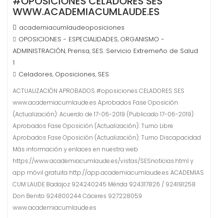
#OPOSICIONES CELADORES SES
WWW.ACADEMIACUMLAUDE.ES
academiacumlaudeoposiciones
OPOSICIONES - ESPECIALIDADES
ORGANISMO -
,
ADMINISTRACIÓN
Prensa
SES. Servicio Extremeño de Salud
,
,
1
Celadores
Oposiciones
SES
,
,
ACTUALIZACIÓN APROBADOS #oposiciones CELADORES SES
www.academiacumlaude.es Aprobados Fase Oposición
(Actualización): Acuerdo de 17-06-2019 (Publicado 17-06-2019)
Aprobados Fase Oposición (Actualización): Turno Libre
Aprobados Fase Oposición (Actualización): Turno Discapacidad
Más información y enlaces en nuestra web
https://www.academiacumlaude.es/vistas/SESnoticias.html y
app móvil gratuita http://app.academiacumlaude.es ACADEMIAS
CUM LAUDE Badajoz 924240245 Mérida 924317826 / 924191258
Don Benito 924800244 Cáceres 927228059
www.academiacumlaude.es