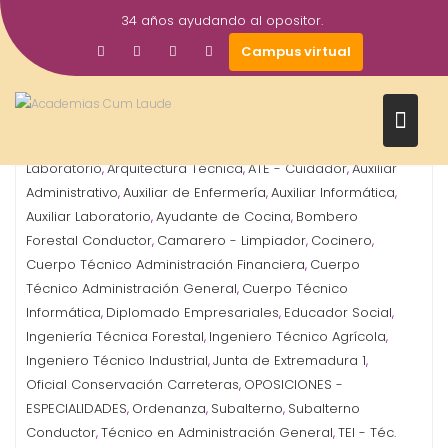
Saltar
34 años ayudando al opositor.
al
29
Gestor AcademiasCumLaude
Campus virtual
contenido
Oct
2021
Administrativo
Agente Medio Natural
Analista de
,
,
Laboratorio
Arquitectura Técnica
ATE - Cuidador
Auxiliar
,
,
,
Administrativo
Auxiliar de Enfermería
Auxiliar Informática
,
,
,
Auxiliar Laboratorio
Ayudante de Cocina
Bombero
,
,
Forestal Conductor
Camarero - Limpiador
Cocinero
,
,
,
Cuerpo Técnico Administración Financiera
Cuerpo
,
Técnico Administración General
Cuerpo Técnico
,
Informática
Diplomado Empresariales
Educador Social
,
,
,
Ingeniería Técnica Forestal
Ingeniero Técnico Agrícola
,
,
Ingeniero Técnico Industrial
Junta de Extremadura 1
,
,
Oficial Conservación Carreteras
OPOSICIONES -
,
ESPECIALIDADES
Ordenanza
Subalterno
Subalterno
,
,
,
Conductor
Técnico en Administración General
TEI - Téc.
,
,