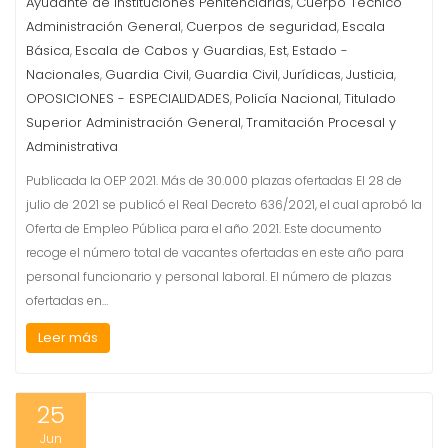
Ayudante de Instituciones Penitenciarias
Cuerpo Técnico
,
Administración General
Cuerpos de seguridad
Escala
,
,
Básica
Escala de Cabos y Guardias
Est
Estado -
,
,
,
Nacionales
Guardia Civil
Guardia Civil
Jurídicas
Justicia
,
,
,
,
,
OPOSICIONES - ESPECIALIDADES
Policía Nacional
Titulado
,
,
Superior Administración General
Tramitación Procesal y
,
Administrativa
Publicada la OEP 2021. Más de 30.000 plazas ofertadas El 28 de
julio de 2021 se publicó el Real Decreto 636/2021, el cual aprobó la
Oferta de Empleo Pública para el año 2021. Este documento
recoge el número total de vacantes ofertadas en este año para
personal funcionario y personal laboral. El número de plazas
ofertadas en…
Leer más
25
Jun