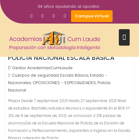
Saltar
34 años ayudando al opositor.
al
7
Campus virtual
contenido
Sep
2021
CONVOCADAS 2218 PLAZAS PARA
POLICÍA NACIONAL ESCALA BÁSICA
Gestor AcademiasCumLaude
Cuerpos de seguridad
Escala Básica
Estado -
,
,
Nacionales
OPOSICIONES - ESPECIALIDADES
Policía
,
,
Nacional
Plazos Desde 7 septiembre 2021 Hasta 27 septiembre 2021 Nivel
de estudios: Bachiller, estudios técnicos o equivalente En el BOE nº
213, de 6 de septiembre de 2021, se convocan 2.218 plazas de
alumnos/as de la Escuela Nacional de Policía, de la División de
Formación y Perfeccionamiento, aspirantes a ingreso en la Escala
Básica, categoría de Policía,…