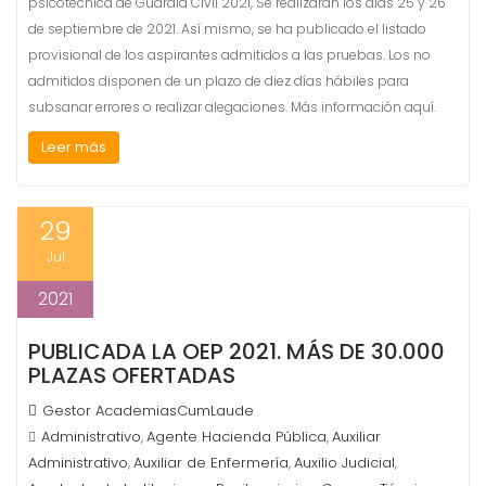
psicotécnica de Guardia Civil 2021, Se realizarán los días 25 y 26
de septiembre de 2021. Así mismo, se ha publicado el listado
provisional de los aspirantes admitidos a las pruebas. Los no
admitidos disponen de un plazo de diez días hábiles para
subsanar errores o realizar alegaciones. Más información aquí.
Leer más
29
Jul
2021
PUBLICADA LA OEP 2021. MÁS DE 30.000
PLAZAS OFERTADAS
Gestor AcademiasCumLaude
Administrativo
Agente Hacienda Pública
Auxiliar
,
,
Administrativo
Auxiliar de Enfermería
Auxilio Judicial
,
,
,