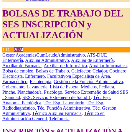
BOLSAS DE TRABAJO DEL
SES INSCRIPCIÓN y
ACTUALIZACIÓN
1
Oct
2024
Gestor AcademiasCumLaude
Administrativo
,
ATS-DUE
Enfermería
,
Auxiliar Administrativo
,
Auxiliar de Enfermería
,
Auxiliar de Farmacia
,
Auxiliar de Informática
,
Auxiliar Informática
,
Bolsa de empleo
,
Bolsas de Trabajo
,
Calefactor
,
Celador
,
Cocinero
,
Electricista
,
Enfermero
,
Facultativo/a Especialista de Área
,
Farmacéutico
,
Fisioterapia
,
Gestión de la Función Administrativa
,
Gobernante
,
Lavandería
,
Lista de Espera
,
Médicos
,
Pediatra
,
Pinche
,
Planchador/a
,
Psicólogo
,
Servicio Extremeño de Salud SES
- Sanidad
,
SES. Servicio Extremeño de Salud 1
,
Téc. Esp.
Anatomía Patológica
,
Téc. Esp. Laboratorio
,
Téc. Esp.
Radiodiagnóstico
,
Téc. Función Administrativa
,
Téc. Gestión
Administrativa
,
Técnico Auxiliar Farmacia
,
Técnico en
Administración General
,
Telefonista
INSCRIPCIÓN y ACTUALIZACIÓN A