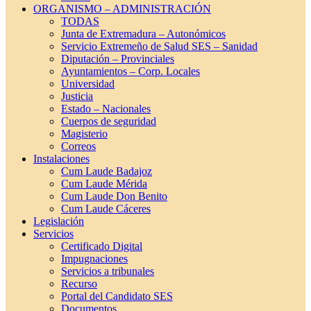
ORGANISMO – ADMINISTRACIÓN
TODAS
Junta de Extremadura – Autonómicos
Servicio Extremeño de Salud SES – Sanidad
Diputación – Provinciales
Ayuntamientos – Corp. Locales
Universidad
Justicia
Estado – Nacionales
Cuerpos de seguridad
Magisterio
Correos
Instalaciones
Cum Laude Badajoz
Cum Laude Mérida
Cum Laude Don Benito
Cum Laude Cáceres
Legislación
Servicios
Certificado Digital
Impugnaciones
Servicios a tribunales
Recurso
Portal del Candidato SES
Documentos